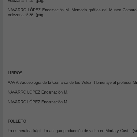
Velezana nº
35, (
pág.
NAVARRO LÓPEZ Encarnación M
. Memoria gráfica del Museo Comarc
Velezana nº
36, (
pág.
LIBROS
AAVV. Arqueología de la Comarca de los Vélez. Homenaje al profesor Mi
NAVARRO LÓPEZ Encarnación M
.
NAVARRO LÓPEZ Encarnación M
.
FOLLETO
La esmeralda frágil. La antigua producción de vidrio en María y Castril (s