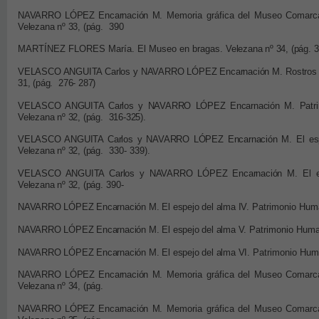
NAVARRO LÓPEZ Encarnación M
. Memoria gráfica del Museo Comarc
Velezana nº
33, (
pág.
390
MARTÍNEZ FLORES María. El Museo en bragas.
Velezana nº
34, (
pág.
3
VELASCO ANGUITA Carlos y
NAVARRO LÓPEZ Encarnación M
.
Rostros
31, (
pág.
276- 287)
VELASCO ANGUITA Carlos y
NAVARRO LÓPEZ Encarnación M
.
Patr
Velezana nº
32, (
pág.
316-325).
VELASCO ANGUITA Carlos y
NAVARRO LÓPEZ Encarnación M
.
El es
Velezana nº
32, (
pág.
330- 339).
VELASCO ANGUITA Carlos y
NAVARRO LÓPEZ Encarnación M
.
El 
Velezana nº
32, (
pág.
390-
NAVARRO LÓPEZ Encarnación M.
El espejo del alma IV.
Patrimonio Hum
NAVARRO LÓPEZ Encarnación M.
El espejo del alma V.
Patrimonio Huma
NAVARRO LÓPEZ Encarnación M.
El espejo del alma VI.
Patrimonio Hum
NAVARRO LÓPEZ Encarnación M
. Memoria gráfica del Museo Comarc
Velezana nº
34, (
pág.
NAVARRO LÓPEZ Encarnación M
. Memoria gráfica del Museo Comarc