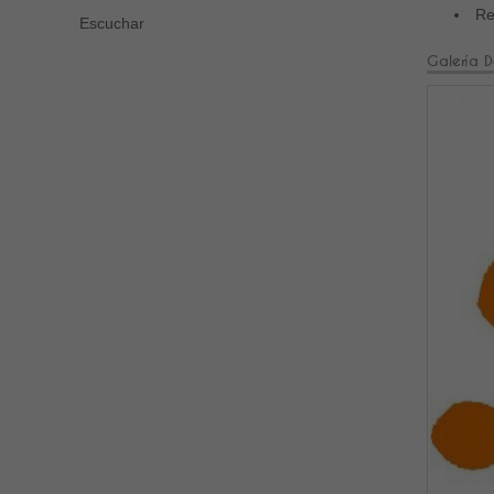
Rev
Escuchar
Galería D