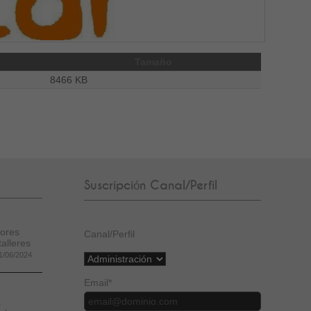
Tamaño
8466 KB
Suscripción Canal/Perfil
ores
Canal/Perfil
talleres
1/06/2024
Email
*
a