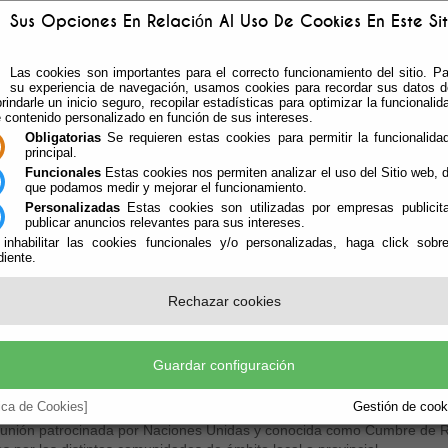
Sus Opciones En Relación Al Uso De Cookies En Este Sit
Las cookies son importantes para el correcto funcionamiento del sitio. Pa
su experiencia de navegación, usamos cookies para recordar sus datos de
rindarle un inicio seguro, recopilar estadísticas para optimizar la funcionalida
e contenido personalizado en función de sus intereses.
Obligatorias
Se requieren estas cookies para permitir la funcionalidad
principal.
Funcionales
Estas cookies nos permiten analizar el uso del Sitio web,
que podamos medir y mejorar el funcionamiento.
Personalizadas
Estas cookies son utilizadas por empresas publicita
publicar anuncios relevantes para sus intereses.
ÁREAS DE GOBIERNO
TABLÓN Y ACTAS
LEGI
 inhabilitar las cookies funcionales y/o personalizadas, haga click sobr
iente.
Rechazar cookies
da Local 21
Guardar configuración
to Agenda Local 21 para el municipio de Vícar, a través de su equipo
Luz María Fernández, continúa su desarrollo con el objetivo de llegar
tica de Cookies]
Gestión de cooki
 que recordar que el llamado proyecto Ciudad 21 es un documento ap
unión patrocinada por Naciones Unidas y conocida como Cumbre de Río