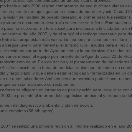
s por las distintas comunidades de ámbito local o provincial.
ptó hacia el año 2000 el gran compromiso de seguir dichos planes de
 en un plan de trabajo legalmente estipulado por el proyecto Ciudad 21.
y la visión del modelo de pueblo deseado, el primer paso fué realizar 
 y virtudes en cuanto a desarrollo sostenible se refiere. Ésta auditoria
o paso ha sido crear un foro social para involucrar a la ciudadanía en l
 noviembre del año 2007, y de él surgió el decálogo necesario para defi
e.Entre las propuestas más valoradas por los participantes en el foro ,
n albergue juvenil para fomentar el turismo rural, ayudas para el recicla
s de residuos por parte del Ayuntamiento y la modernización de las re
e varios meses, el equipo permanente de la Agenda Local 21 de Vícar,
stablecimiento de un Plan de Acción y el planteamiento de Indicadores 
e Acción consiste en la toma de medidas reales que, teniendo en cuenta l
dio y largo plazo, y que deben estar recogidas y formalizadas en un doc
da de unos Indicadores Ambientales que permitan poder hacer un segui
 que se está realizando correctamente.
icadores se eligieron en jornadas de participación para las que se conv
 2003 se presentó el informe del diagnóstico ambiental y propuesta del 
umen del diagnóstico ambiental y plan de acción.
udio completo (58 Mb aprox).
 2007 se realizó una primera revisión al informe realizado en el año 20