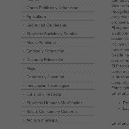
abordable
Vícar ado
Obras Públicas y Urbanismo
recogidas
Agricultura
proyecto 
problemas
Seguridad Ciudadana
El segund
a cabo en
Servicios Sociales y Familia
sostenibl
Medio Ambiente
incluya u
fraccione
Empleo y Formación
Desde hac
Cultura y Educación
son, el e
El Plan d
Mujer
corto, me
Deportes y Juventud
la busque
comprobar
Innovación Tecnológica
Estos ind
En el año
Turismo y Festejos
Servicios Urbanos Municipales
Res
Est
Salud, Consumo y Comercio
Archivo municipal
En el año