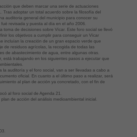
 acción que deben marcar una serie de actuaciones
 Tras adoptar un total acuerdo sobre la filosofía del
una auditoria general del municipio para conocer su
 fué revisada y puesta al día en el año 2006.
a toma de decisiones sobre Vícar. Este foro social se llevó
nir los objetivos a cumplir para conseguir un Vícar
 se incluían la creación de un gran espacio verde que
je de residuos agrícolas, la recogida de todas las
des de abastecimiento de agua, entre algunas otras.
 está trabajando en los siguientes pasos a ejecutar que
Ambientales.
a auditoría y el foro social, van a ser llevadas a cabo a
umento oficial. En cuanto a el último paso a realizar, será
miento al plan de acción ya concretado, con el fin de
ocó al foro social de Agenda 21.
plan de acción del análisis medioambiental inicial.
03.