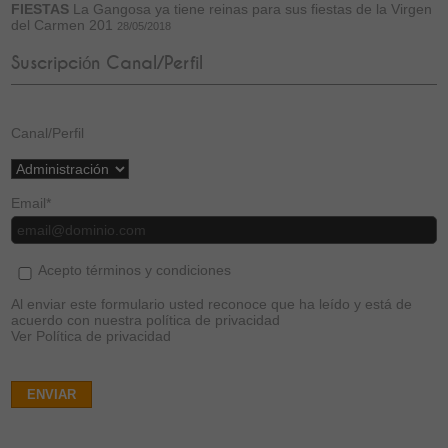
FIESTAS
La Gangosa ya tiene reinas para sus fiestas de la Virgen
del Carmen 201
28/05/2018
Suscripción Canal/Perfil
Canal/Perfil
Email
*
Acepto términos y condiciones
Al enviar este formulario usted reconoce que ha leído y está de
acuerdo con nuestra política de privacidad
Ver Política de privacidad
ENVIAR