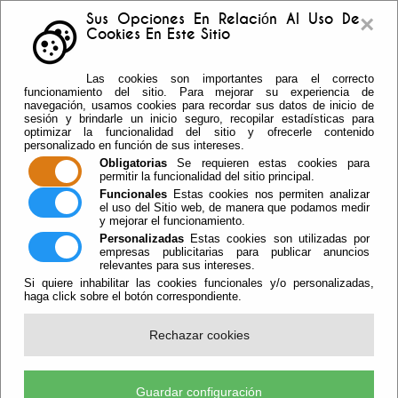
×
Sus Opciones En Relación Al Uso De
Cookies En Este Sitio
Buzón sugerencias
Telf: 950.55.30.69 -
Las cookies son importantes para el correcto
950.55.36.37 Fax: 950.55.35.41
funcionamiento del sitio. Para mejorar su experiencia de
navegación, usamos cookies para recordar sus datos de inicio de
sesión y brindarle un inicio seguro, recopilar estadísticas para
optimizar la funcionalidad del sitio y ofrecerle contenido
personalizado en función de sus intereses.
Obligatorias
Se requieren estas cookies para
permitir la funcionalidad del sitio principal.
Funcionales
Estas cookies nos permiten analizar
el uso del Sitio web, de manera que podamos medir
y mejorar el funcionamiento.
Personalizadas
Estas cookies son utilizadas por
empresas publicitarias para publicar anuncios
relevantes para sus intereses.
Si quiere inhabilitar las cookies funcionales y/o personalizadas,
haga click sobre el botón correspondiente.
Escuchar
Rechazar cookies
DEPORTES
Guardar configuración
ACTIVIDADES PERMANENTES DE DEPORTE