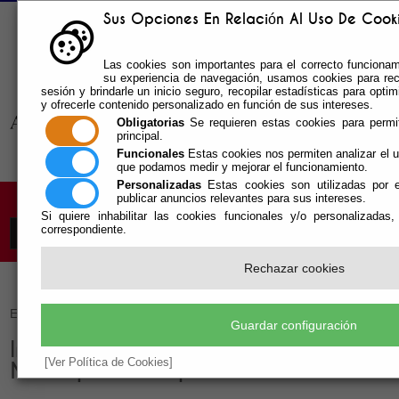
Sus Opciones En Relación Al Uso De Cookie
Buzón sugerencias
Las cookies son importantes para el correcto funcionami
Telf: 950.55.30.69 -
su experiencia de navegación, usamos cookies para reco
950.55.36.37 Fax: 950.55.35.41
sesión y brindarle un inicio seguro, recopilar estadísticas para optimi
y ofrecerle contenido personalizado en función de sus intereses.
Obligatorias
Se requieren estas cookies para permitir
principal.
Funcionales
Estas cookies nos permiten analizar el u
que podamos medir y mejorar el funcionamiento.
Personalizadas
Estas cookies son utilizadas por e
publicar anuncios relevantes para sus intereses.
Si quiere inhabilitar las cookies funcionales y/o personalizadas
correspondiente.
Rechazar cookies
Escuchar
Guardar configuración
Instalaciones Deportivas Pabellon
[Ver Política de Cookies]
Municipal De Deportes