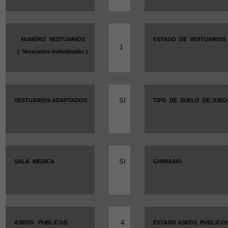
NUMERO
VESTUARIOS
ESTADO
DE
VESTUARIOS
1
(
Vestuarios Individuales )
SI
VESTUARIOS ADAPTADOS
TIPO
DE
SUELO
DE JUE
SI
SALA
MEDICA
GIMNASIO
4
ASEOS
PUBLICOS
ESTADO ASEOS
PUBLICO