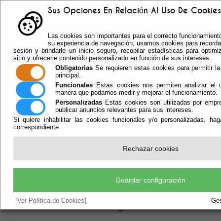
Sus Opciones En Relación Al Uso De Cookies 
Buzón sugerencias
Las cookies son importantes para el correcto funcionamiento
Telf: 950.55.30.69 -
su experiencia de navegación, usamos cookies para recordar
950.55.36.37 Fax: 950.55.35.41
sesión y brindarle un inicio seguro, recopilar estadísticas para optimi
sitio y ofrecerle contenido personalizado en función de sus intereses.
Obligatorias
Se requieren estas cookies para permitir la 
principal.
Funcionales
Estas cookies nos permiten analizar el u
manera que podamos medir y mejorar el funcionamiento.
Personalizadas
Estas cookies son utilizadas por empre
publicar anuncios relevantes para sus intereses.
Si quiere inhabilitar las cookies funcionales y/o personalizadas, ha
correspondiente.
Rechazar cookies
Escuchar
Guardar configuración
Instalaciones Deportivas Pista De
[Ver Política de Cookies]
Ges
Petanca De La Gangosa