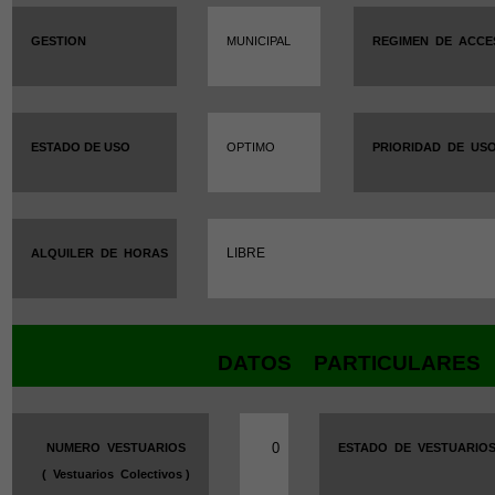
GESTION
MUNICIPAL
REGIMEN
DE
ACCE
ESTADO DE USO
OPTIMO
PRIORIDAD
DE
US
LIBRE
ALQUILER
DE
HORAS
DATOS
PARTICULARES
0
NUMERO
VESTUARIOS
ESTADO
DE
VESTUARIO
(
Vestuarios
Colectivos )