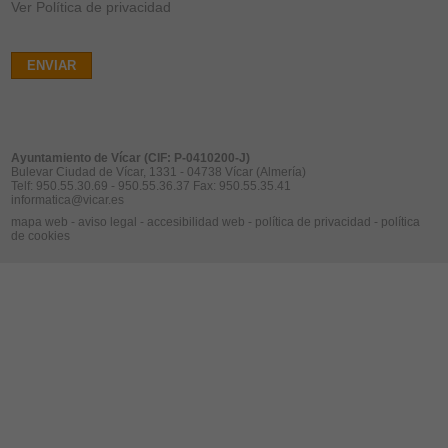
Ver Política de privacidad
ENVIAR
Ayuntamiento de Vícar (CIF: P-0410200-J)
Bulevar Ciudad de Vícar, 1331 - 04738 Vícar (Almería)
Telf: 950.55.30.69 - 950.55.36.37 Fax: 950.55.35.41
informatica@vicar.es
mapa web
-
aviso legal
-
accesibilidad web
-
política de privacidad
-
política
de cookies