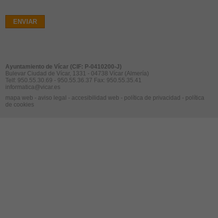
ENVIAR
Ayuntamiento de Vícar (CIF: P-0410200-J)
Bulevar Ciudad de Vícar, 1331 - 04738 Vícar (Almería)
Telf: 950.55.30.69 - 950.55.36.37 Fax: 950.55.35.41
informatica@vicar.es
mapa web
-
aviso legal
-
accesibilidad web
-
política de privacidad
-
política
de cookies