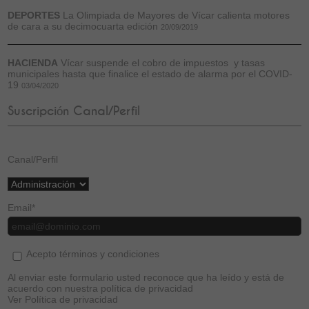
DEPORTES
La Olimpiada de Mayores de Vícar calienta motores
de cara a su decimocuarta edición
20/09/2019
HACIENDA
Vícar suspende el cobro de impuestos y tasas
municipales hasta que finalice el estado de alarma por el COVID-
19
03/04/2020
Suscripción Canal/Perfil
Canal/Perfil
Email
*
Acepto términos y condiciones
Al enviar este formulario usted reconoce que ha leído y está de
acuerdo con nuestra política de privacidad
Ver Política de privacidad