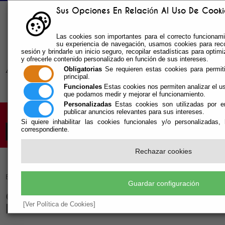
Sus Opciones En Relación Al Uso De Cookie
Buzón sugerencias
Las cookies son importantes para el correcto funcionamie
Telf: 950.55.30.69 -
su experiencia de navegación, usamos cookies para reco
950.55.36.37 Fax: 950.55.35.41
sesión y brindarle un inicio seguro, recopilar estadísticas para optimiz
y ofrecerle contenido personalizado en función de sus intereses.
Obligatorias
Se requieren estas cookies para permitir
principal.
Funcionales
Estas cookies nos permiten analizar el u
que podamos medir y mejorar el funcionamiento.
Personalizadas
Estas cookies son utilizadas por em
publicar anuncios relevantes para sus intereses.
Si quiere inhabilitar las cookies funcionales y/o personalizadas,
correspondiente.
Rechazar cookies
Escuchar
Guardar configuración
CASA DE LA JUVENTUD Y EL
[Ver Política de Cookies]
DEPORTE DE VICAR