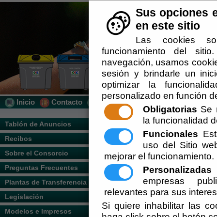
Sus opciones e
en este sitio
Las cookies so
funcionamiento del siti
navegación, usamos cookies
sesión y brindarle un inic
optimizar la funcionalid
personalizado en función de
Inicio
Contacto
Localización
Quién Somos
Obligatorias
Se r
la funcionalidad de
Usted se encuentra aquí:
Inicio
/
/
ESTAT
Tablón de Anuncios
Funcionales
Esta
Recibos
Escuchar
uso del Sitio w
(See attached file: Estatutos.pdf)
Sobre el Consorcio
mejorar el funcionamiento.
Anexos
Preguntas Frecuentes
Personalizadas
E
Publicación Estatutos Consorcio BOJA.
empresas publi
Plantas de Transferencia
PUBLICACION BOP ORDENANZA FISC
relevantes para sus intere
Legislación
Si quiere inhabilitar las c
Modelos e Impresos
haga click sobre el botón c