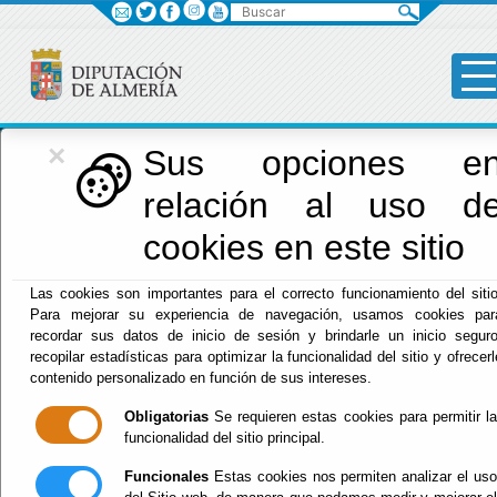
Buscar
×
Deportes
Sus opciones e
relación al uso d
Menú Deportes
cookies en este sitio
Inicio
-
Deportes
- Decálogos Almería Juega Limpio
Las cookies son importantes para el correcto funcionamiento del sitio
Para mejorar su experiencia de navegación, usamos cookies par
Decálogos
recordar sus datos de inicio de sesión y brindarle un inicio seguro
recopilar estadísticas para optimizar la funcionalidad del sitio y ofrecerl
Almería Juega
contenido personalizado en función de sus intereses.
Obligatorias
Se requieren estas cookies para permitir la
Limpio
funcionalidad del sitio principal.
Funcionales
Estas cookies nos permiten analizar el uso