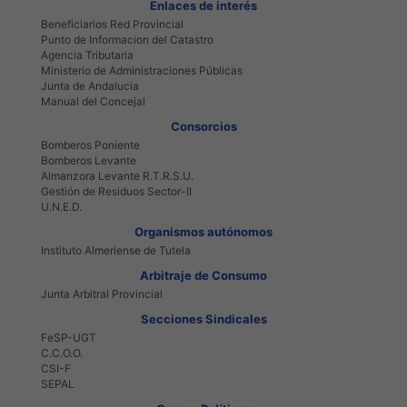
Enlaces de interés
Beneficiarios Red Provincial
Punto de Informacion del Catastro
Agencia Tributaria
Ministerio de Administraciones Públicas
Junta de Andalucia
Manual del Concejal
Consorcios
Bomberos Poniente
Bomberos Levante
Almanzora Levante R.T.R.S.U.
Gestión de Residuos Sector-II
U.N.E.D.
Organismos autónomos
Instituto Almeriense de Tutela
Arbitraje de Consumo
Junta Arbitral Provincial
Secciones Sindicales
FeSP-UGT
C.C.O.O.
CSI-F
SEPAL