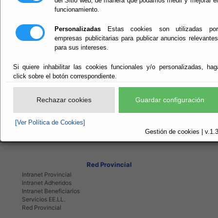
del Sitio web, de manera que podamos medir y mejorar el
funcionamiento.
Decálogo Almería Juega Limpio
Personalizadas
Estas cookies son utilizadas por
Decálogo Carreras Populares
empresas publicitarias para publicar anuncios relevantes
para sus intereses.
Decálogo Juega Limpio con tu salud Deporte Escolar
Decálogo Valores Almeria Juega Limpio Deporte en Edad Esc
Si quiere inhabilitar las cookies funcionales y/o personalizadas, hag
click sobre el botón correspondiente.
Rechazar cookies
Guardar configuración
[Ver Política de Cookies]
Gestión de cookies | v.1.
Red Provincial
Intranet Provincial
Intranet Adheridos
Intranet Beneficiarios
Servicios EE.LL.
Red Provincial