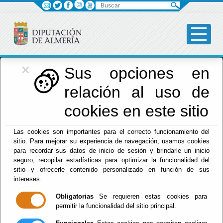
Buscar
×
Deportes
Sus opciones en
relación al uso de
Menú Deportes
cookies en este sitio
Inicio
-
Deportes
- Organización y Funcionamiento
Las cookies son importantes para el correcto funcionamiento del
sitio. Para mejorar su experiencia de navegación, usamos cookies
Organización y
para recordar sus datos de inicio de sesión y brindarle un inicio
seguro, recopilar estadísticas para optimizar la funcionalidad del
Funcionamiento
sitio y ofrecerle contenido personalizado en función de sus
intereses.
Obligatorias
Se requieren estas cookies para
permitir la funcionalidad del sitio principal.
Este proyecto responde a las necesidades
de organización y funcionamiento diario de