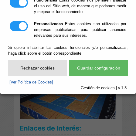
Funcionales
Estas cookies nos permiten analizar
la instalación, a través del mismo se
el uso del Sitio web, de manera que podamos medir
y mejorar el funcionamiento.
coordina y se hace el seguimiento del
contrato suscrito con la empresa que realiza
Personalizadas
Estas cookies son utilizadas por
las operaciones de manejo de material,
empresas publicitarias para publicar anuncios
limpieza y mantenimiento de la instalación,
relevantes para sus intereses.
en base a las especificaciones detalladas en
dicho documento.
Si quiere inhabilitar las cookies funcionales y/o personalizadas,
haga click sobre el botón correspondiente.
Rechazar cookies
Guardar configuración
[Ver Política de Cookies]
Gestión de cookies | v.1.3
Enlaces de Interés: