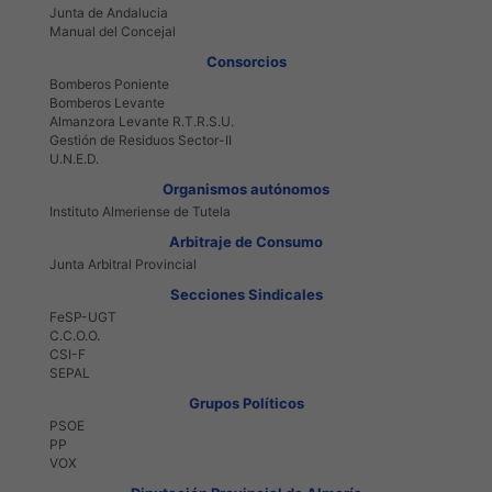
Junta de Andalucia
Manual del Concejal
Consorcios
Bomberos Poniente
Bomberos Levante
Almanzora Levante R.T.R.S.U.
Gestión de Residuos Sector-II
U.N.E.D.
Organismos autónomos
Instituto Almeriense de Tutela
Arbitraje de Consumo
Junta Arbitral Provincial
Secciones Sindicales
FeSP-UGT
C.C.O.O.
CSI-F
SEPAL
Grupos Políticos
PSOE
PP
VOX