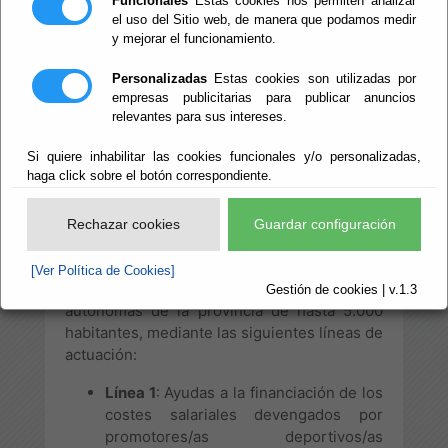
Técnicos o
Funcionales
Estas cookies nos permiten analizar
el uso del Sitio web, de manera que podamos medir
y mejorar el funcionamiento.
Equipamientos
Personalizadas
Estas cookies son utilizadas por
Deportivo
empresas publicitarias para publicar anuncios
relevantes para sus intereses.
Si quiere inhabilitar las cookies funcionales y/o personalizadas,
haga click sobre el botón correspondiente.
Este proyecto tiene por objeto la concesión
de asistencias económicas para la
promoción del deporte, con la finalidad de
Rechazar cookies
Guardar configuración
contribuir al desarrollo y dinamización de
proyectos deportivos en el ámbito local de
[Ver Política de Cookies]
ayuntamientos y entidades locales
Gestión de cookies | v.1.3
autónomas de la provincia de hasta 5.000
habitantes, mediante las siguientes líneas de
actuación:
Línea 1
: Ayudas a la financiación de los
costes salariales devengados por
promotores/as deportivos/as