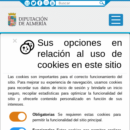
Buscar
×
Deportes
Sus opciones en
relación al uso de
Menú Deportes
cookies en este sitio
Inicio
-
Deportes
- Asistencia a Promotores,
Las cookies son importantes para el correcto funcionamiento del
Servicios Técnicos o Equipamientos Deportivo
sitio. Para mejorar su experiencia de navegación, usamos cookies
para recordar sus datos de inicio de sesión y brindarle un inicio
Asistencia a
seguro, recopilar estadísticas para optimizar la funcionalidad del
sitio y ofrecerle contenido personalizado en función de sus
Promotores,
intereses.
Obligatorias
Se requieren estas cookies para
Servicios
permitir la funcionalidad del sitio principal.