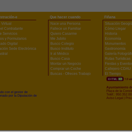
stración-e
Que hacer cuando
Fiñana
 Virtual
Nace una Persona
Situación Geográ
del Contratante
Fallece un Familiar
Cómo Llegar
e Servicios
Quiero Casarme
Historia
os y Formularios
Me Jubilo
Economía
cado Digital
Busco Colegio
Monumentos
ación Sede Electrónica
Busco Instituto
Gastronomía
stral
Ir al Médico
Galería Fotográf
Busco Casa
Rutas Turísticas
Montar un Negocio
Fiestas y Evento
Comprar un Coche
Callejero CDAU
Buscas - Ofreces Trabajo
El Tiempo
Ayuntamiento de
Plaza de la Const
zado con el gestor de
Teléf.: 950.352.0
nado por la Diputación de
Aviso Legal
|
Priv