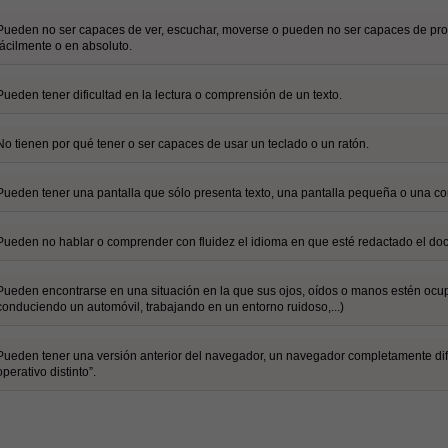
Pueden no ser capaces de ver, escuchar, moverse o pueden no ser capaces de pro
fácilmente o en absoluto.
Pueden tener dificultad en la lectura o comprensión de un texto.
No tienen por qué tener o ser capaces de usar un teclado o un ratón.
Pueden tener una pantalla que sólo presenta texto, una pantalla pequeña o una con
Pueden no hablar o comprender con fluidez el idioma en que esté redactado el do
Pueden encontrarse en una situación en la que sus ojos, oídos o manos estén ocu
conduciendo un automóvil, trabajando en un entorno ruidoso,...)
Pueden tener una versión anterior del navegador, un navegador completamente dif
operativo distinto”.