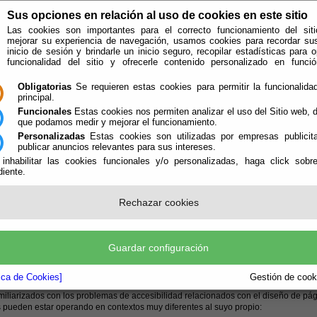
Sus opciones en relación al uso de cookies en este sitio
Las cookies son importantes para el correcto funcionamiento del siti
mejorar su experiencia de navegación, usamos cookies para recordar su
inicio de sesión y brindarle un inicio seguro, recopilar estadísticas para o
funcionalidad del sitio y ofrecerle contenido personalizado en func
Obligatorias
Se requieren estas cookies para permitir la funcionalidad
principal.
Funcionales
Estas cookies nos permiten analizar el uso del Sitio web,
que podamos medir y mejorar el funcionamiento.
Personalizadas
Estas cookies son utilizadas por empresas publicita
publicar anuncios relevantes para sus intereses.
 inhabilitar las cookies funcionales y/o personalizadas, haga click sobr
iente.
e encuentra aquí:
Inicio
/
/
Accesibilidad
Rechazar cookies
erios de accesibilidad
 sigas
WAI
(Web Accesibility Initiative) se encuentra la normativa que emana del
Guardar configuración
lidad y buenas prácticas encaminadas a salvaguardar y asegurar la accesibilidad 
as que emanan de las Web Content Accessibility Guidelines datan de mayo de 199
tica de Cookies]
Gestión de cooki
á el nivel de accesibilidad de los documentos del sitio web. El propio
W3C
habla 
miliarizados con los problemas de accesibilidad relacionados con el diseño de 
 pueden estar operando en contextos muy diferentes al suyo propio: