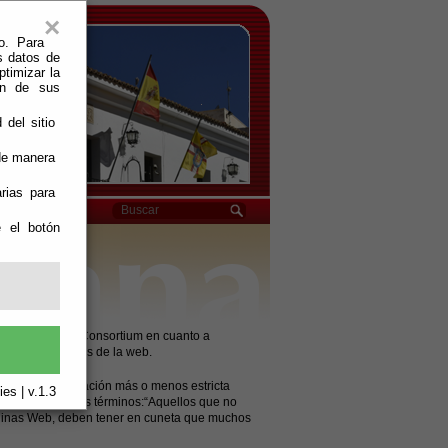
×
o. Para
s datos de
ptimizar la
ión de sus
 del sitio
 de manera
rias para
e el botón
 World Wide Web Consortium en cuanto a
de los contenidos de la web.
9 y de su aplicación más o menos estricta
es | v.1.3
de ellas en estos términos:“Aquellos que no
páginas Web, deben tener en cuneta que muchos