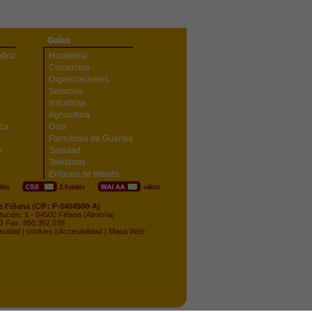
Guías
fica
Hostelería
Comercios
Organizaciones
Servicios
Industrias
Agricultura
ica
Ocio
Farmacias de Guardia
s
Sanidad
Teléfonos
Enlaces de Interés
 Fiñana (CIF: P-0404500-A)
itución, 1 - 04500 Fiñana (Almería)
03 Fax: 950.352.039
acidad
|
cookies
|
Accesibilidad
|
Mapa Web