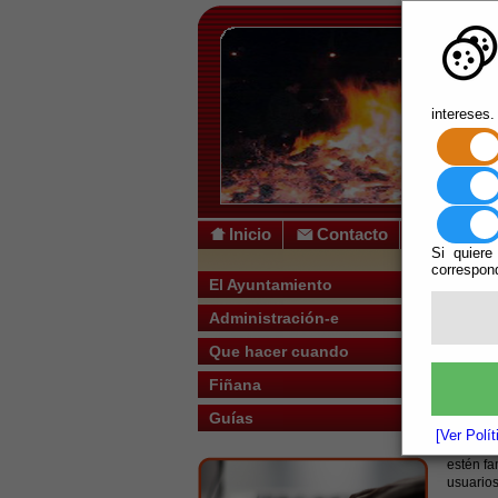
intereses.
Inicio
Contacto
Si quiere
correspond
Usted s
El Ayuntamiento
Administración-e
Escuchar
Crit
Que hacer cuando
Bajo las
Fiñana
accesibi
Guías
Las paut
[Ver Polí
depender
estén fa
usuarios