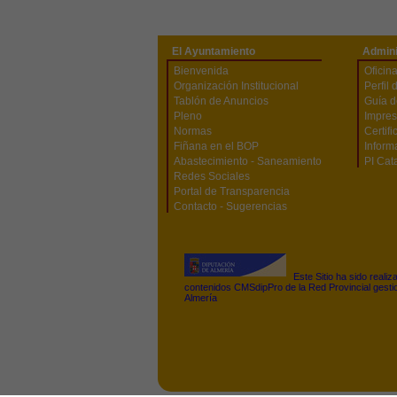
El Ayuntamiento
Admini
Bienvenida
Oficina
Organización Institucional
Perfil 
Tablón de Anuncios
Guía d
Pleno
Impres
Normas
Certifi
Fiñana en el BOP
Inform
Abastecimiento - Saneamiento
PI Cata
Redes Sociales
Portal de Transparencia
Contacto - Sugerencias
Este Sitio ha sido reali
contenidos CMSdipPro de la Red Provincial gestio
Almería