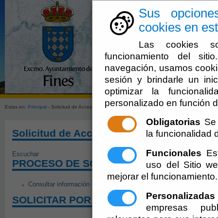
Sus opcione
cookies en est
Las cookies so
funcionamiento del sit
navegación, usamos cookie
sesión y brindarle un inic
El Ayuntami
optimizar la funcionali
personalizado en función d
Estas en:
Principal
- Solicitud de Acceso a información Pública Ayto. de Fines
Obligatorias
Se 
Solicitud de Acceso a información Públic
la funcionalidad de
Funcionales
Est
Escuchar
PROCESO DE SOLICITUD DE INFORMACI
uso del Sitio 
mejorar el funcionamiento.
Consultar información general
Personalizadas
SOLICITAR POR INTERNET (con certificado
empresas publ