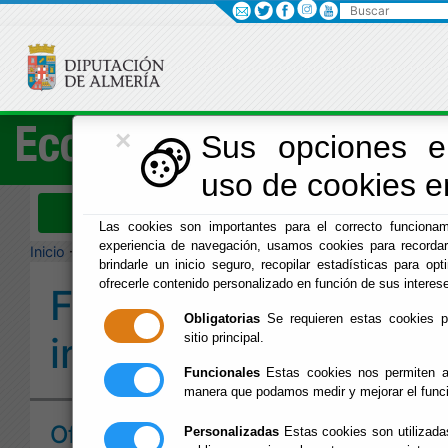
Buscar
×
Economía
Sus opciones en
uso de cookies en
Menú Hacienda
Las cookies son importantes para el correcto funcionam
experiencia de navegación, usamos cookies para recordar
Inicio
-
Hacienda
- Formularios e impresos
brindarle un inicio seguro, recopilar estadísticas para opti
ofrecerle contenido personalizado en función de sus interes
Formularios e
Obligatorias
Se requieren estas cookies par
impresos
sitio principal.
Funcionales
Estas cookies nos permiten an
manera que podamos medir y mejorar el func
Oficina Virtual Tributaria
Personalizadas
Estas cookies son utilizadas