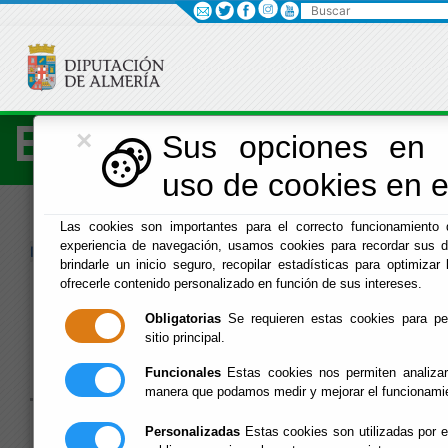
Buscar
×
Economía
Sus opciones en r
uso de cookies en es
Menú Hacienda
Las cookies son importantes para el correcto funcionamiento d
experiencia de navegación, usamos cookies para recordar sus d
Inicio
-
Hacienda
- Agencia de Alhama
brindarle un inicio seguro, recopilar estadísticas para optimizar 
ofrecerle contenido personalizado en función de sus intereses.
Agencia de
Obligatorias
Se requieren estas cookies para perm
Alhama
sitio principal.
Funcionales
Estas cookies nos permiten analizar
manera que podamos medir y mejorar el funcionami
»
»
»
Personalizadas
Estas cookies son utilizadas por e
Agencia del SAT en Alhama de Almería