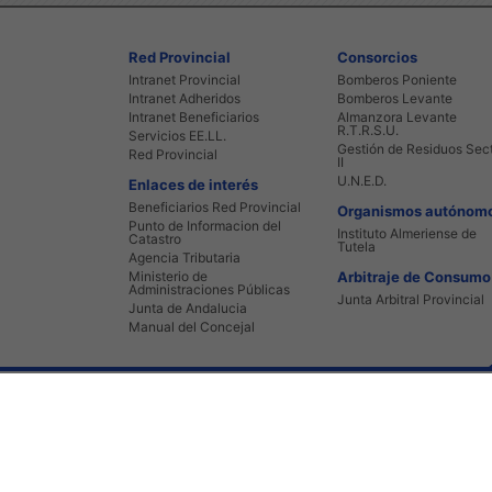
Red Provincial
Consorcios
Intranet Provincial
Bomberos Poniente
Intranet Adheridos
Bomberos Levante
Intranet Beneficiarios
Almanzora Levante
R.T.R.S.U.
Servicios EE.LL.
Gestión de Residuos Sec
Red Provincial
II
U.N.E.D.
Enlaces de interés
Beneficiarios Red Provincial
Organismos autónom
Punto de Informacion del
Instituto Almeriense de
Catastro
Tutela
Agencia Tributaria
Ministerio de
Arbitraje de Consumo
Administraciones Públicas
Junta Arbitral Provincial
Junta de Andalucia
Manual del Concejal