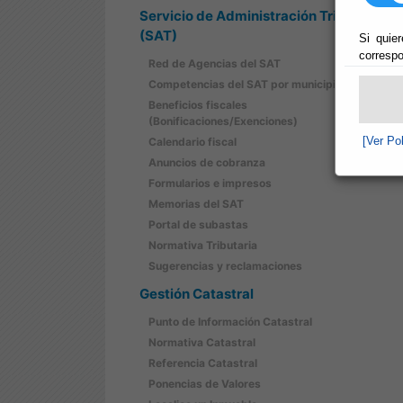
Servicio de Administración Tributaria
(SAT)
Si quier
correspo
Red de Agencias del SAT
Competencias del SAT por municipios
Beneficios fiscales
(Bonificaciones/Exenciones)
[Ver Po
Calendario fiscal
Anuncios de cobranza
Formularios e impresos
Memorias del SAT
Portal de subastas
Normativa Tributaria
Sugerencias y reclamaciones
Gestión Catastral
Punto de Información Catastral
Normativa Catastral
Referencia Catastral
Ponencias de Valores