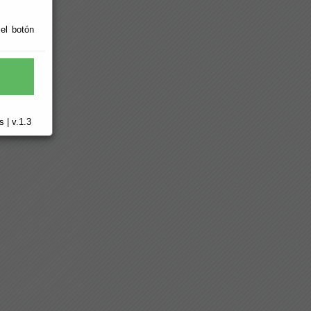
 el botón
 | v.1.3