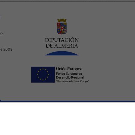
a
ría
de 2009