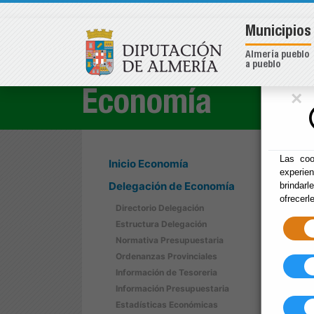
Municipios
Almería pueblo
a pueblo
×
Economía
Las coo
Inicio Economía
experie
Delegación de Economía
brindarl
ofrecerl
Directorio Delegación
Estructura Delegación
Normativa Presupuestaria
Ordenanzas Provinciales
Información de Tesoreria
Información Presupuestaria
Estadísticas Económicas