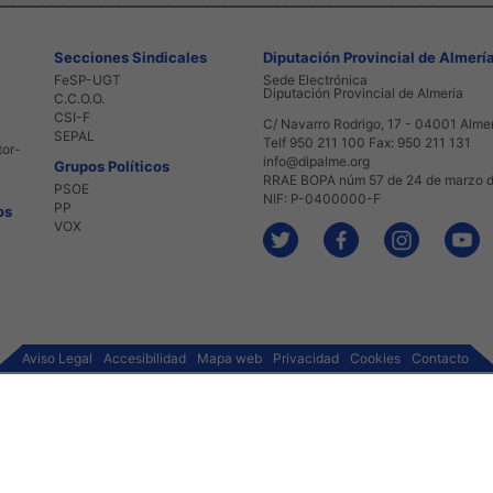
Secciones Sindicales
Diputación Provincial de Almerí
FeSP-UGT
Sede Electrónica
Diputación Provincial de Almería
C.C.O.O.
CSI-F
C/ Navarro Rodrigo, 17 - 04001 Alme
SEPAL
Telf 950 211 100 Fax: 950 211 131
tor-
info@dipalme.org
Grupos Políticos
RRAE BOPA núm 57 de 24 de marzo 
PSOE
NIF: P-0400000-F
PP
os
VOX
Aviso Legal
Accesibilidad
Mapa web
Privacidad
Cookies
Contacto