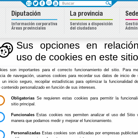
Buscar
Diputación
La provincia
Sede
Información corporativa
Servicios a disposición
Gestió
Áreas provinciales
del ciudadano
Admini
Sus opciones en relación
uso de cookies en este siti
Inicio
-
Hacienda
- Anuncios de Subastas
kies son importantes para el correcto funcionamiento del sitio. Para me
Anuncios de Subas
ncia de navegación, usamos cookies para recordar sus datos de inicio de 
e un inicio seguro, recopilar estadísticas para optimizar la funcionalidad de
e contenido personalizado en función de sus intereses.
Obligatorias
Se requieren estas cookies para permitir la funcional
- Buscador anuncios de SUBASTA en B.O.P.
Acceder al 
sitio principal.
- Buscador anuncios de SUBASTA por ADJUDICACION D
Funcionales
Estas cookies nos permiten analizar el uso del Sitio 
manera que podamos medir y mejorar el funcionamiento.
Personalizadas
Estas cookies son utilizadas por empresas publicitar