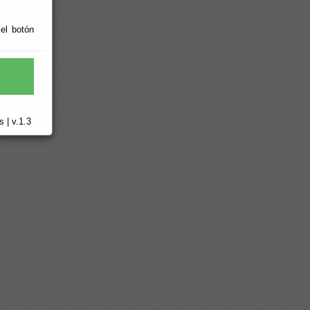
 el botón
 | v.1.3