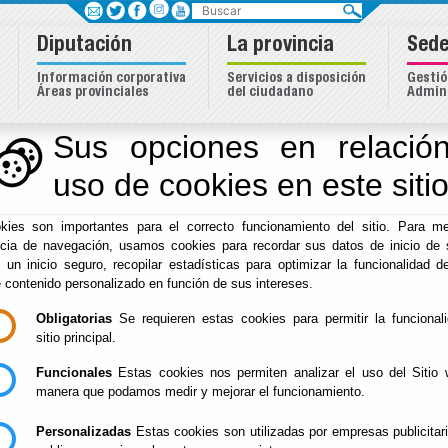
Buscar
Diputación
La provincia
Sede
Información corporativa
Servicios a disposición
Gestió
Áreas provinciales
del ciudadano
Admini
Sus opciones en relación
uso de cookies en este siti
Inicio
-
Hacienda
-
El documento con referencia
DP-SPGTR-PAGOTPV-XX
no exis
kies son importantes para el correcto funcionamiento del sitio. Para me
ncia de navegación, usamos cookies para recordar sus datos de inicio de 
e un inicio seguro, recopilar estadísticas para optimizar la funcionalidad de
e contenido personalizado en función de sus intereses.
Obligatorias
Se requieren estas cookies para permitir la funcional
sitio principal.
Funcionales
Estas cookies nos permiten analizar el uso del Sitio 
manera que podamos medir y mejorar el funcionamiento.
Personalizadas
Estas cookies son utilizadas por empresas publicitar