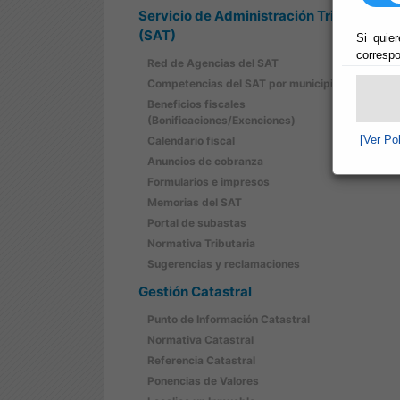
Servicio de Administración Tributaria
(SAT)
Si quier
correspo
Red de Agencias del SAT
Competencias del SAT por municipios
Beneficios fiscales
(Bonificaciones/Exenciones)
[Ver Po
Calendario fiscal
Anuncios de cobranza
Formularios e impresos
Memorias del SAT
Portal de subastas
Normativa Tributaria
Sugerencias y reclamaciones
Gestión Catastral
Punto de Información Catastral
Normativa Catastral
Referencia Catastral
Ponencias de Valores