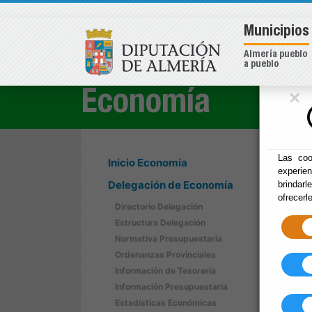
Municipios
Almería pueblo
a pueblo
×
Economía
Las coo
Inicio Economía
experie
Delegación de Economía
brindarl
ofrecerl
Directorio Delegación
Estructura Delegación
Normativa Presupuestaria
Ordenanzas Provinciales
Información de Tesoreria
Información Presupuestaria
Estadísticas Económicas