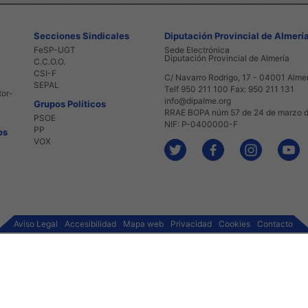
Secciones Sindicales
Diputación Provincial de Almerí
FeSP-UGT
Sede Electrónica
Diputación Provincial de Almería
C.C.O.O.
CSI-F
C/ Navarro Rodrigo, 17 - 04001 Alme
SEPAL
Telf 950 211 100 Fax: 950 211 131
tor-
info@dipalme.org
Grupos Políticos
RRAE BOPA núm 57 de 24 de marzo 
PSOE
NIF: P-0400000-F
PP
os
VOX
Aviso Legal
Accesibilidad
Mapa web
Privacidad
Cookies
Contacto