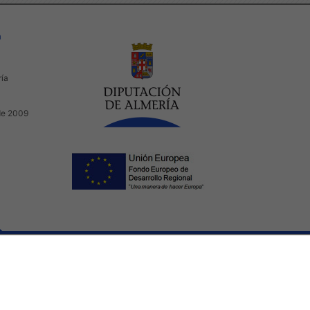
a
ría
de 2009