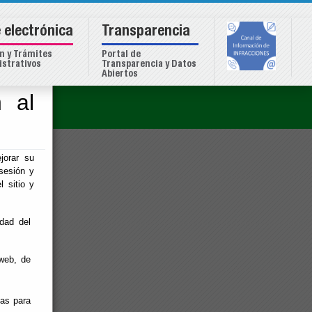
 electrónica
Transparencia
n y Trámites
Portal de
strativos
Transparencia y Datos
Abiertos
 al
o
te.
jorar su
sesión y
l sitio y
idad del
web, de
ias para