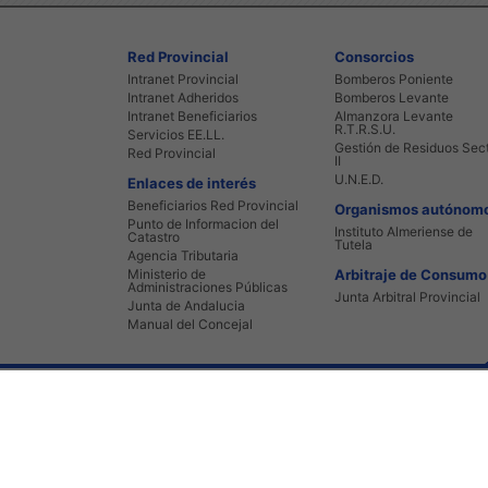
Red Provincial
Consorcios
Intranet Provincial
Bomberos Poniente
Intranet Adheridos
Bomberos Levante
Intranet Beneficiarios
Almanzora Levante
R.T.R.S.U.
Servicios EE.LL.
Gestión de Residuos Sec
Red Provincial
II
U.N.E.D.
Enlaces de interés
Beneficiarios Red Provincial
Organismos autónom
Punto de Informacion del
Instituto Almeriense de
Catastro
Tutela
Agencia Tributaria
Ministerio de
Arbitraje de Consumo
Administraciones Públicas
Junta Arbitral Provincial
Junta de Andalucia
Manual del Concejal