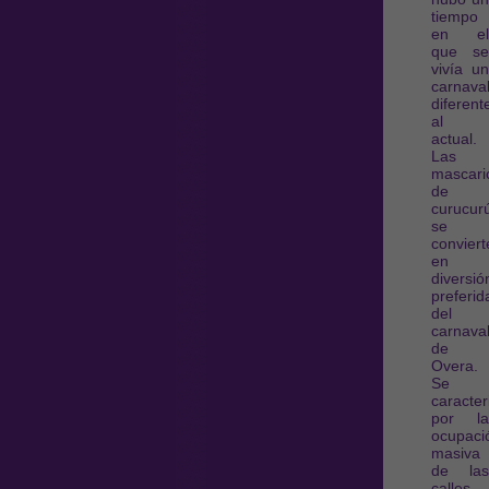
tiempo
en el
que se
vivía un
carnava
diferent
al
actual.
Las
mascari
de
curucur
se
conviert
en
diversió
preferid
del
carnava
de
Overa.
Se
caracte
por la
ocupaci
masiva
de las
calles