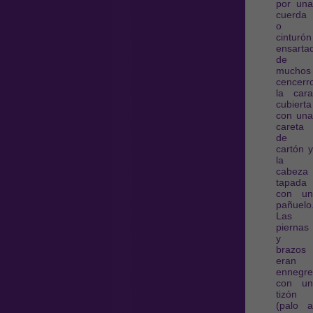
por una
cuerda
o
cinturón
ensarta
de
muchos
cencerr
la cara
cubierta
con una
careta
de
cartón y
la
cabeza
tapada
con un
pañuelo
Las
piernas
y
brazos
eran
ennegre
con un
tizón
(palo a