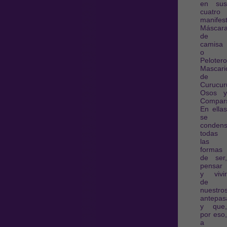
en sus
cuatro
manifes
Máscar
de
camisa
o
Pelotero
Mascari
de
Curucur
Osos y
Compar
En ellas
se
conden
todas
las
formas
de ser,
pensar
y vivir
de
nuestro
antepas
y que,
por eso,
a