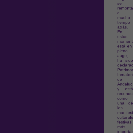
se
remonta
a
mucho
tiempo
atrás.
En
estos
moment
está en
pleno
auge,
ha sido
declara
Patrimo
Inmateri
de
Andaluc
y está
reconoc
como
una de
las
manifes
cultural
festivas
más
importa