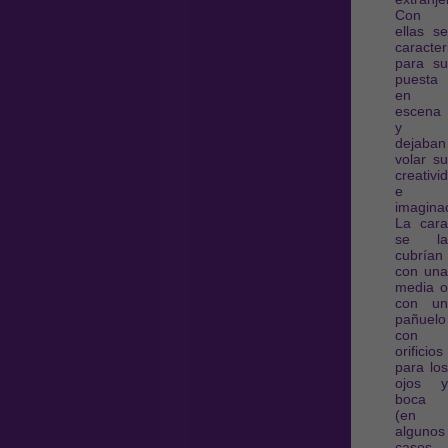
Con
ellas se
caracte
para su
puesta
en
escena
y
dejaban
volar su
creativi
e
imagina
La cara
se la
cubrían
con una
media o
con un
pañuelo
con
orificios
para los
ojos y
boca
(en
algunos
casos