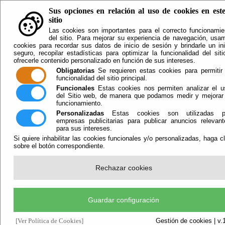
Facebook
Twitter
Youtube
Sus opciones en relación al uso de cookies en est
sitio
r?
Cultu
Las cookies son importantes para el correcto funcionamie
Calend
del sitio. Para mejorar su experiencia de navegación, usa
cookies para recordar sus datos de inicio de sesión y brindarle un ini
Notic
seguro, recopilar estadísticas para optimizar la funcionalidad del siti
ofrecerle contenido personalizado en función de sus intereses.
Obligatorias
Se requieren estas cookies para permitir 
Cu
funcionalidad del sitio principal.
Funcionales
Estas cookies nos permiten analizar el u
del Sitio web, de manera que podamos medir y mejorar 
funcionamiento.
Personalizadas
Estas cookies son utilizadas p
Espac
empresas publicitarias para publicar anuncios relevant
escén
para sus intereses.
Se
Si quiere inhabilitar las cookies funcionales y/o personalizadas, haga cl
San
sobre el botón correspondiente.
Tra
Not
Rechazar cookies
MANIF
DEL
CARNA
Guardar configuración
DE
OVERA
[Ver Política de Cookies]
Gestión de cookies | v.