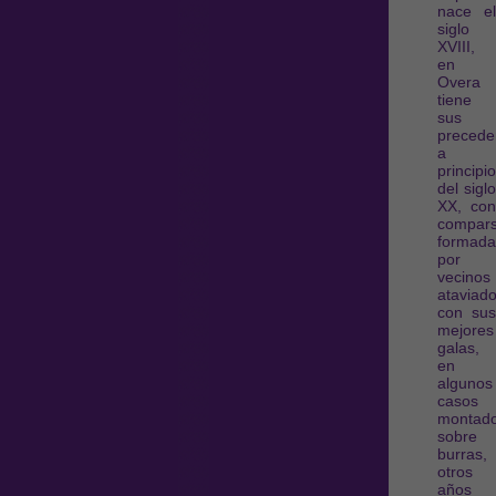
nace el
siglo
XVIII,
en
Overa
tiene
sus
precede
a
principi
del siglo
XX, con
compar
formada
por
vecinos
ataviad
con sus
mejores
galas,
en
algunos
casos
montad
sobre
burras,
otros
años