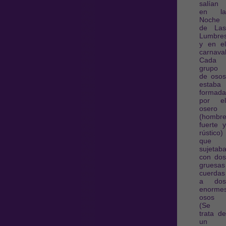
salían
en la
Noche
de Las
Lumbre
y en el
carnaval
Cada
grupo
de osos
estaba
formada
por el
osero
(hombr
fuerte y
rústico)
que
sujetab
con dos
gruesas
cuerdas
a dos
enorme
osos
(Se
trata de
un