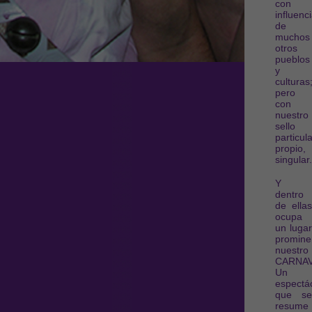
con
influenc
de
muchos
otros
pueblos
y
culturas
pero
con
nuestro
sello
particula
propio,
singular.
Y
dentro
de ellas
ocupa
un lugar
promine
nuestro
CARNAV
Un
espectá
que se
resume