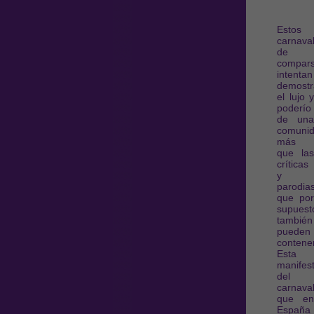
Estos
carnava
de
compar
intentan
demostr
el lujo y
poderío
de una
comunid
más
que las
críticas
y
parodia
que por
supuest
también
pueden
contener
Esta
manifes
del
carnaval
que en
España