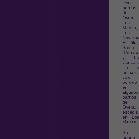
cinco
barrios
de
Overa:
Los
Menas,
Los
Navarro
El Pilar,
Santa
Bárbara
y La
Concepc
En la
actualid
sólo
pervive
en
algunos
barrios
de
Overa,
especia
en Los
Menas.
Su
origen