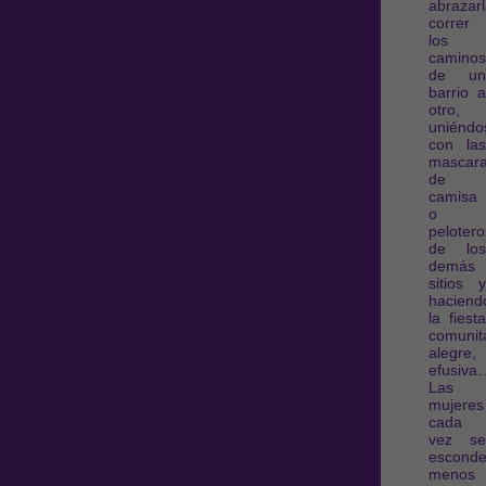
abrazarl
correr
los
caminos
de un
barrio a
otro,
uniéndo
con las
mascar
de
camisa
o
pelotero
de los
demás
sitios y
haciend
la fiesta
comunita
alegre,
efusiva
Las
mujeres
cada
vez se
escond
menos