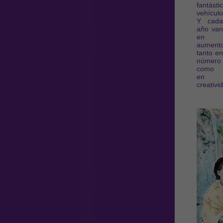
fantásti
vehícul
Y cada
año van
en
aumento
tanto en
número
como
en
creativi