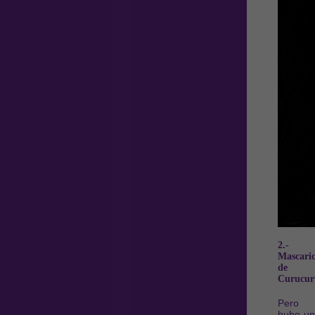
2.-
Mascaric
de
Curucur
Pero
hubo un