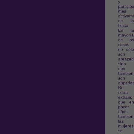
y
particip
más
activam
de la
fiesta.
En la
mayoría
de los
casos
no sólo
son
abrazad
sino
que
también
son
aupadas
No
sería
extraño
que en
pocos
años
también
las
mujeres
se