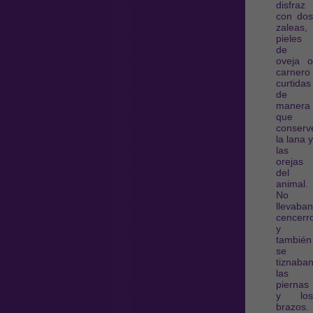
disfraz
con dos
zaleas,
pieles
de
oveja o
carnero
curtidas
de
manera
que
conserv
la lana y
las
orejas
del
animal.
No
llevaban
cencerr
y
también
se
tiznaba
las
piernas
y los
brazos.