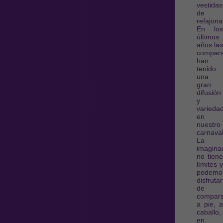
vestidas
de
refajon
En los
últimos
años las
compar
han
tenido
una
gran
difusión
y
varieda
en
nuestro
carnaval
La
imagina
no tiene
límites y
podemo
disfrutar
de
compar
a pie, a
caballo,
en