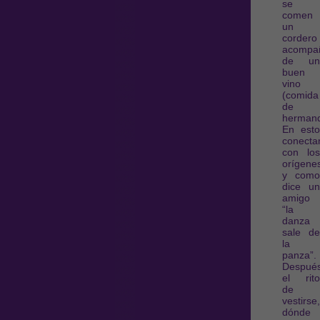
se
comen
un
cordero
acompa
de un
buen
vino
(comida
de
hermand
En esto
conecta
con los
orígene
y como
dice un
amigo
“la
danza
sale de
la
panza”.
Despué
el rito
de
vestirse,
dónde