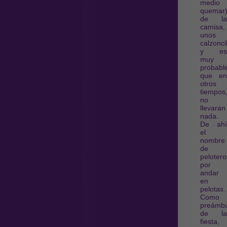
medio
quemar)
de la
camisa,
unos
calzonci
y es
muy
probabl
que en
otros
tiempos
no
llevaran
nada.
De ahí
el
nombre
de
pelotero
por
andar
en
pelotas.
Como
preámbu
de la
fiesta,