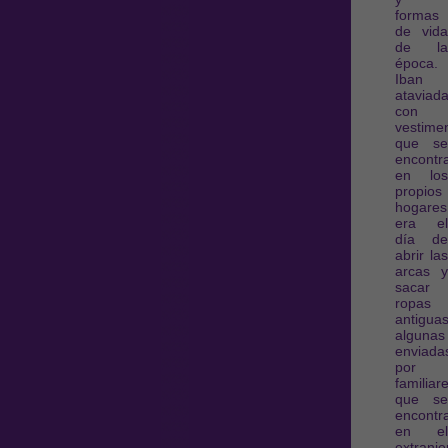
formas
de vida
de la
época.
Iban
ataviad
con
vestime
que se
encontr
en los
propios
hogares
era el
día de
abrir las
arcas y
sacar
ropas
antiguas
algunas
enviada
por
familiar
que se
encontr
en el
extranje