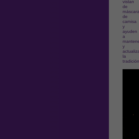
vistan
de
máscar
de
camisa
y
ayuden
a
manten
y
actualiz
la
tradición