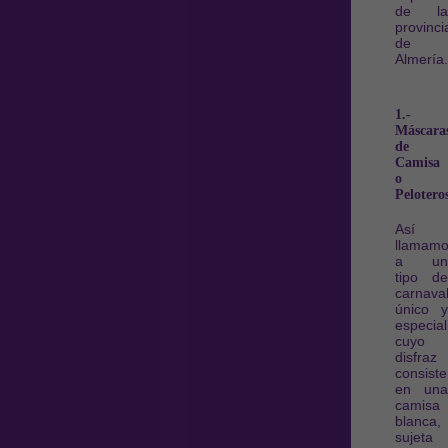
de la
provinci
de
Almería.
1.-
Máscara
de
Camisa
o
Pelotero
Así
llamam
a un
tipo de
carnava
único y
especial
cuyo
disfraz
consiste
en una
camisa
blanca,
sujeta