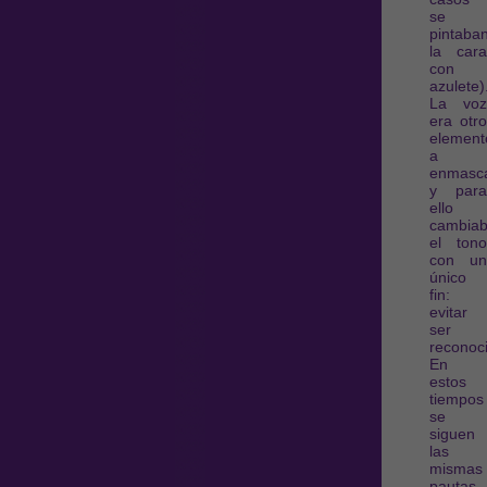
se
pintaba
la cara
con
azulete)
La voz
era otro
element
a
enmasca
y para
ello
cambia
el tono
con un
único
fin:
evitar
ser
reconoc
En
estos
tiempos
se
siguen
las
mismas
pautas