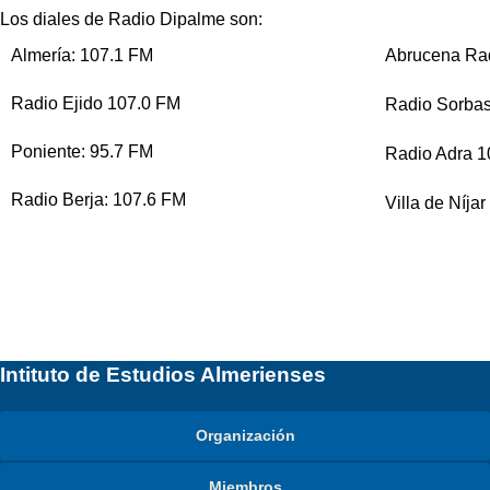
Porfirio Marín
Nicolás Salmerón
Pedro Mena
Los diales de Radio Dipalme son:
Almanzora
almeriense
5 de febrero 2026
El casco histórico
13 noviembre 2025
Almería en la Primera Guerra Mundial
María del Carmen Amate
Enrique Fernández Bolea
Dolores Pérez Cuadrado
Almería: 107.1 FM
.
Abrucena Ra
Juan Díaz
23 de octubre 2025
José María Verdejo
29 de mayo 2025
18 diciembre2025
26 de junio 2025
La Guerra Civil
29 de enero 2026
Radio Ejido 107.0 FM
Radio Sorba
El barrio Andalusí
Antonio Ramírez
27 de noviembre 2025
Belén Alemán
Poniente: 95.7 FM
Radio Adra 1
30 de octubre 2025
Radio Berja: 107.6 FM
Villa de Níja
Intituto de Estudios Almerienses
Organización
Miembros