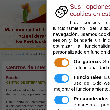
Sus opcione
cookies en est
Las cookies so
funcionamiento del sit
navegación, usamos cookie
sesión y brindarle un inic
optimizar la funcionali
personalizado en función d
Estas en:
Principal
- Centros de Interpretación
Obligatorias
Se 
Centros de Interpretación
la funcionalidad de
Funcionales
Est
Escuchar
uso del Sitio 
CENTRO DE INTERPRETACIÓN DE LA ARQUITECTURA TRADICIONA
mejorar el funcionamiento.
Ubicado en el núcleo urbano de Castro de Filabres, junto al Ayuntamien
de otro modo, la pizarra para la realización de la fachada y la cubierta. 
Personalizadas
Este Centro de Interpretación y visitantes quiere presentar la arquitect
empresas publ
diversidad del mismo para detenerse en más detalle sobre la arquitectur
que nos invite a conocerla, pero también con una voluntad de animar