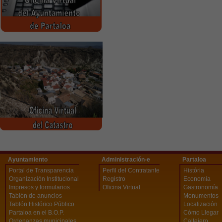
Ayuntamiento
Administración-e
Partaloa
Portal de Transparencia
Perfil del Contratante
História
Organización Institucional
Registro
Economía
Impresos y formularios
Oficina Virtual
Gastronomía
Tablón de anuncios
Monumentos
Tablón Histórico Público
Localización
Partaloa en el B.O.P.
Cómo Llegar
Ordenanzas municipales
Callejero