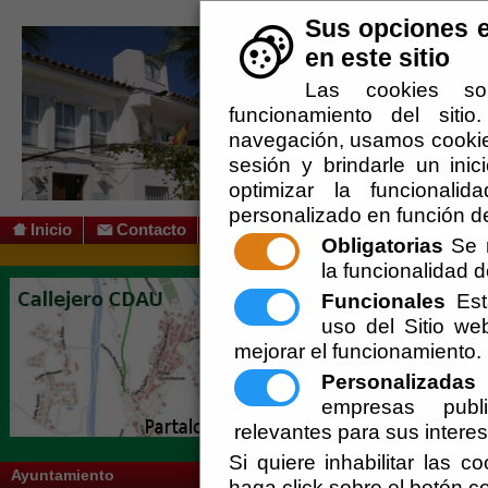
Sus opciones e
en este sitio
Las cookies so
funcionamiento del siti
navegación, usamos cookies
sesión y brindarle un inic
optimizar la funcionalid
personalizado en función de
Inicio
Contacto
Obligatorias
Se r
la funcionalidad de
Usted se encuentra aquí:
Inicio
/
/
Informa
Funcionales
Esta
Escuchar
uso del Sitio w
Información de Interés en Materia Comerci
mejorar el funcionamiento.
Personalizadas
E
empresas publi
Pildora 1ª
relevantes para sus intere
Si quiere inhabilitar las c
Pildora 2ª
Ayuntamiento
haga click sobre el botón c