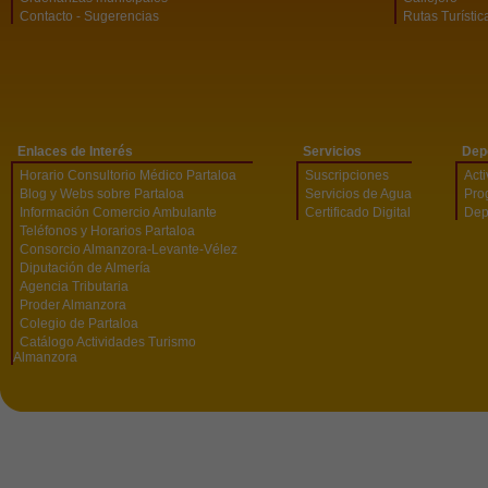
Contacto - Sugerencias
Rutas Turístic
Enlaces de Interés
Servicios
Dep
Horario Consultorio Médico Partaloa
Suscripciones
Act
Blog y Webs sobre Partaloa
Servicios de Agua
Pro
Información Comercio Ambulante
Certificado Digital
Dep
Teléfonos y Horarios Partaloa
Consorcio Almanzora-Levante-Vélez
Diputación de Almería
Agencia Tributaria
Proder Almanzora
Colegio de Partaloa
Catálogo Actividades Turismo
Almanzora