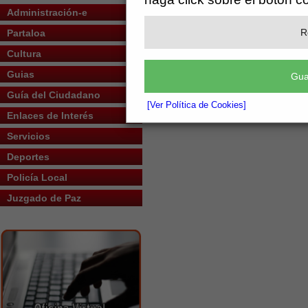
Administración-e
Pildora 3ª
R
Partaloa
Cultura
Guias
Gua
Guía del Ciudadano
[Ver Política de Cookies]
Enlaces de Interés
Servicios
Deportes
Policía Local
Juzgado de Paz