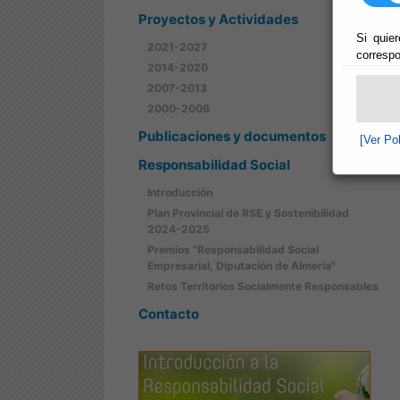
Proyectos y Actividades
Si quier
2021-2027
correspo
2014-2020
2007-2013
2000-2006
Publicaciones y documentos
[Ver Po
Responsabilidad Social
Introducción
Plan Provincial de RSE y Sostenibilidad
2024-2025
Premios "Responsabilidad Social
Empresarial, Diputación de Almería"
Retos Territorios Socialmente Responsables
Contacto