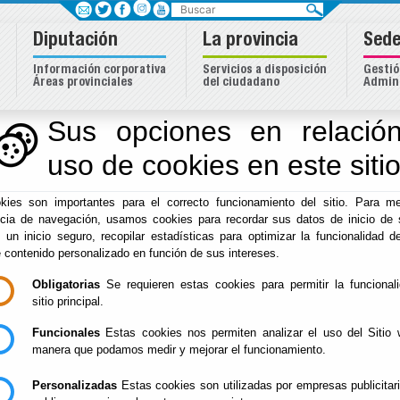
Buscar
Diputación
La provincia
Sede
Información corporativa
Servicios a disposición
Gestió
Áreas provinciales
del ciudadano
Admini
mico
Sus opciones en relación
uso de cookies en este siti
Inicio
-
Desarrollo Económico
- Circuitos temáticos. Natura
Escuchar
kies son importantes para el correcto funcionamiento del sitio. Para me
ncia de navegación, usamos cookies para recordar sus datos de inicio de 
Circuitos temáticos
e un inicio seguro, recopilar estadísticas para optimizar la funcionalidad de
e contenido personalizado en función de sus intereses.
Naturaleza
Obligatorias
Se requieren estas cookies para permitir la funcional
sitio principal.
Funcionales
Estas cookies nos permiten analizar el uso del Sitio 
manera que podamos medir y mejorar el funcionamiento.
Personalizadas
Estas cookies son utilizadas por empresas publicitar