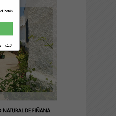
 el botón
 | v.1.3