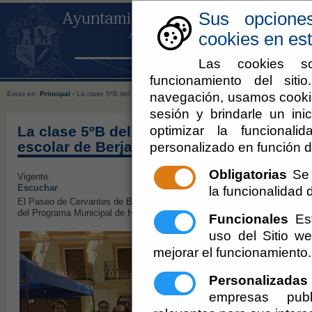
Sus opcione
cookies en est
Las cookies so
funcionamiento del sit
navegación, usamos cookie
Estas en:
Principal
› La clase 5ºB del Colegio Nuestra Señora de Gádor, ganadora del Master
sesión y brindarle un inic
optimizar la funcionali
La clase 5ºB del Colegio Nuestra Señora
escolar de Berja 2026
personalizado en función d
Obligatorias
Se 
Vigente.
Escuchar
la funcionalidad de
El Paseo de Cervantes de Berja ha sido escenario este miércoles de la 
del Programa Municipal de Hábitos Saludables.
Funcionales
Est
uso del Sitio 
mejorar el funcionamiento.
Personalizadas
empresas publ