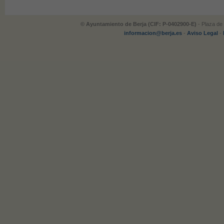
© Ayuntamiento de Berja (CIF: P-0402900-E)
- Plaza de 
informacion@berja.es
-
Aviso Legal
-