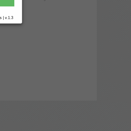
 | v.1.3