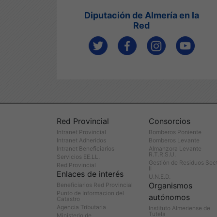
Diputación de Almería en la
Red
Red Provincial
Consorcios
Intranet Provincial
Bomberos Poniente
Intranet Adheridos
Bomberos Levante
Intranet Beneficiarios
Almanzora Levante
R.T.R.S.U.
Servicios EE.LL.
Gestión de Residuos Sec
Red Provincial
II
Enlaces de interés
U.N.E.D.
Organismos
Beneficiarios Red Provincial
Punto de Informacion del
autónomos
Catastro
Agencia Tributaria
Instituto Almeriense de
Tutela
Ministerio de