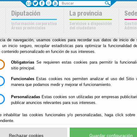
Buscar
Sus opciones en relación
Diputación
La provincia
Sede
uso de cookies en este siti
Información corporativa
Servicios a disposición
Gestió
Áreas provinciales
del ciudadano
Admini
kies son importantes para el correcto funcionamiento del sitio. Para me
ncia de navegación, usamos cookies para recordar sus datos de inicio de 
a
e un inicio seguro, recopilar estadísticas para optimizar la funcionalidad de
e contenido personalizado en función de sus intereses.
Inicio
-
Archivo Biblioteca
- Prensa histórica en Bibli
Obligatorias
Se requieren estas cookies para permitir la funcional
No vigente.
sitio principal.
Funcionales
Estas cookies nos permiten analizar el uso del Sitio 
Prensa histórica en 
manera que podamos medir y mejorar el funcionamiento.
Digital
Personalizadas
Estas cookies son utilizadas por empresas publicitar
publicar anuncios relevantes para sus intereses.
e inhabilitar las cookies funcionales y/o personalizadas, haga click sobre
ndiente.
La Biblioteca-Hemeroteca de la Diputación de Almería está 
Rechazar cookies
Guardar configuración
prensa histórica almeriense en la Biblioteca Digital, proced