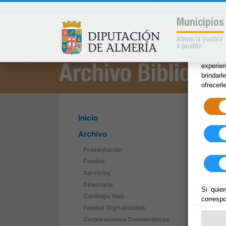
×
Municipios
Almería pueblo
a pueblo
Las coo
experie
Archivo Bibliotec
brindarl
ofrecerl
Inicio
Archivo
Presentación
Fondos
Servicios
Directorio
Si quier
Catálogo Web
correspo
Fondos Digitalizados
Corporaciones Democráticas