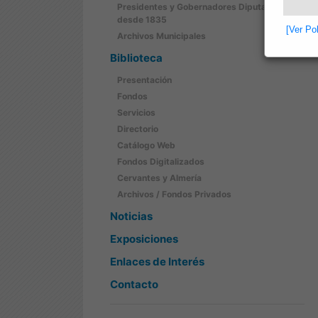
Presidentes y Gobernadores Diputación
desde 1835
[Ver Po
Archivos Municipales
Biblioteca
Presentación
Fondos
Servicios
Directorio
Catálogo Web
Fondos Digitalizados
Cervantes y Almería
Archivos / Fondos Privados
Noticias
Exposiciones
Enlaces de Interés
Contacto