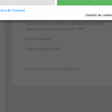
Se han añadido nuevos títulos:
lítica de Cookies]
Gestión de cookies
- Ayuda (Almería) 1938
- Boletín del Instituto Provincial de Higiene 1926-1936*
- Semanario Popular (Almería) 1892-1895.
Se ha completado:
- Adelante (Almería) 1938
(*) Título en el que se está trabajando