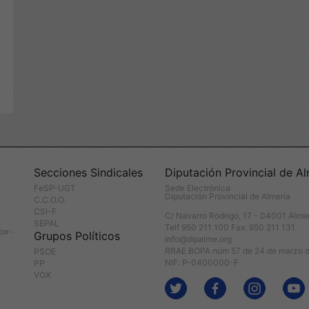
Secciones Sindicales
Diputación Provincial de Al
FeSP-UGT
Sede Electrónica
Diputación Provincial de Almería
C.C.O.O.
CSI-F
C/ Navarro Rodrigo, 17 - 04001 Alme
SEPAL
Telf 950 211 100 Fax: 950 211 131
tor-
Grupos Políticos
info@dipalme.org
RRAE BOPA núm 57 de 24 de marzo 
PSOE
NIF: P-0400000-F
PP
VOX