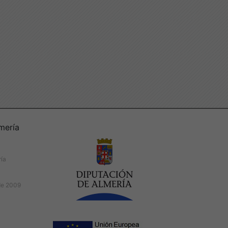
mería
ría
de 2009