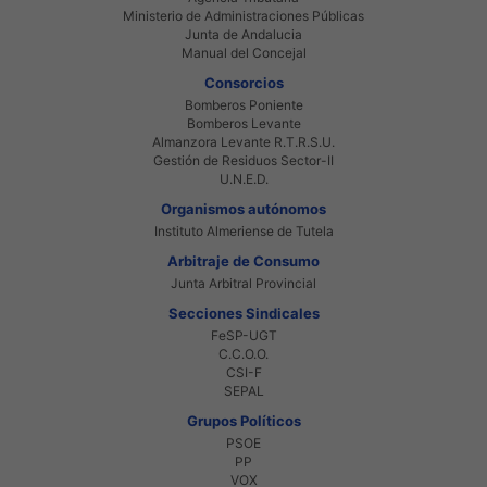
Ministerio de Administraciones Públicas
Junta de Andalucia
Manual del Concejal
Consorcios
Bomberos Poniente
Bomberos Levante
Almanzora Levante R.T.R.S.U.
Gestión de Residuos Sector-II
U.N.E.D.
Organismos autónomos
Instituto Almeriense de Tutela
Arbitraje de Consumo
Junta Arbitral Provincial
Secciones Sindicales
FeSP-UGT
C.C.O.O.
CSI-F
SEPAL
Grupos Políticos
PSOE
PP
VOX