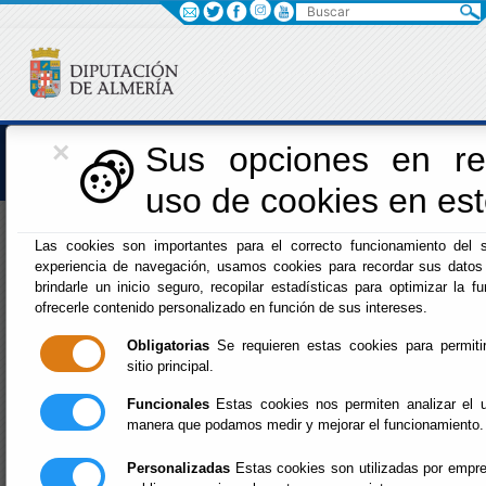
Buscar
×
Iniciativas Europeas
Sus opciones en rel
uso de cookies en este
Europedirectalmeria
Las cookies son importantes para el correcto funcionamiento del s
experiencia de navegación, usamos cookies para recordar sus datos 
brindarle un inicio seguro, recopilar estadísticas para optimizar la fu
ofrecerle contenido personalizado en función de sus intereses.
Obligatorias
Se requieren estas cookies para permitir
sitio principal.
Inicio
- Iniciativas Europeas
- PREMIO JÓVENES
ANDALUCES CONSTRUYENDO EUROPA (20ª Edición)
Funcionales
Estas cookies nos permiten analizar el u
Vigente.
manera que podamos medir y mejorar el funcionamiento.
PREMIO JÓVENES
Personalizadas
Estas cookies son utilizadas por empres