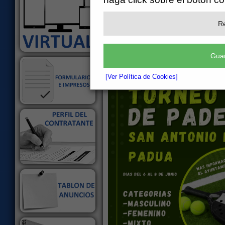
Vigente.
Escuchar
Re
Programa deportivo San Antonio
Actividad realizada dentro de la 
de Deportes, Vida Saludable Y Juv
Guar
[Ver Política de Cookies]