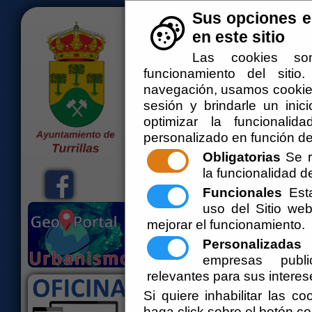
Sus opciones e
<--!>
en este sitio
Las cookies son
funcionamiento del siti
navegación, usamos cookies
sesión y brindarle un inici
optimizar la funcionalid
personalizado en función de
Obligatorias
Se r
la funcionalidad del
Inicio
El Ayuntamiento
Administ
Funcionales
Esta
Bienvenidos a la web del Ayuntamiento d
uso del Sitio w
mejorar el funcionamiento.
Personalizadas
E
empresas publi
relevantes para sus interes
Programa de
Si quiere inhabilitar las c
haga click sobre el botón c