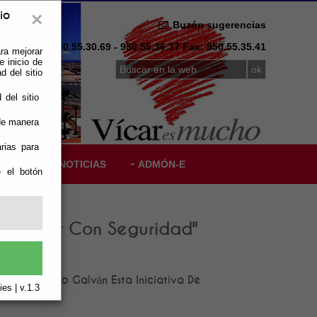
×
io
Buzón sugerencias
Telf: 950.55.30.69 - 950.55.36.37 Fax: 950.55.35.41
ra mejorar
 inicio de
d del sitio
 del sitio
 de manera
rias para
SLACIÓN
NOTICIAS
ADMÓN-E
e el botón
 Crecer Con Seguridad"
ofesor Tierno Galván Esta Iniciativa De
es | v.1.3