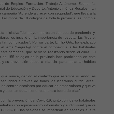
egado de Empleo, Formación, Trabajo Autónomo, Economía,
orial de Educación y Deporte, Antonio Jiménez Rosales, han
la campaña ‘Aprende a crecer con seguridad’, que llevará la
270 alumnos de 10 colegios de toda la provincia, así como a
sta iniciativa "del mayor interés en tiempos de pandemia" y,
ia, les insistió en la importancia de respetar las "tres p,
tan complicados". Por su parte, Emilio Ortiz ha explicado
l lema ‘Segurit@ contra el coronavirus’ a las habituales
e esta campaña, que se viene realizando desde el 2003". El
de 155 colegios de la provincia han participado en esta
 y su prevención desde la infancia, para implantar hábitos
s que nunca, debido al contexto que estamos viviendo, es
eguridad a través de todos los itinerarios curriculares”.
 los centros escolares por educar en estos valores y que va
s y que, sin duda, tiene resonancia fuera de ellas”.
con la prevención del Covid-19, junto con los ya habituales
n aula-bus con equipamiento informático y audiovisual que va
 COVID-19, las sesiones se impartirán en espacios al aire