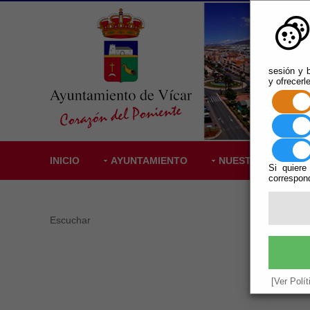
sesión y b
y ofrecerl
INICIO
AYUNTAMIENTO
NUESTRO PUEBLO
Si quiere
correspond
Escuchar
Comi
Vigente.
El Alcal
[Ver Polí
Sensibil