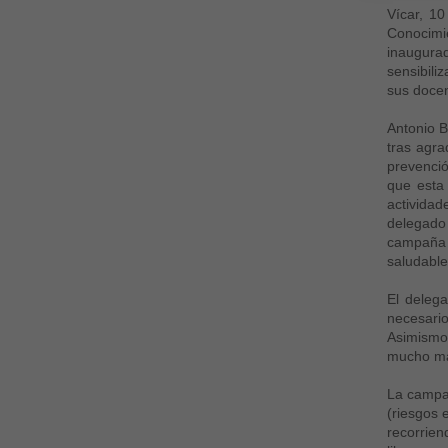
Vícar, 1
Conocimie
inaugurad
sensibili
sus docent
Antonio B
tras agra
prevenció
que esta 
actividad
delegado
campaña q
saludable
El deleg
necesario
Asimismo,
mucho más
La campañ
(riesgos 
recorrien