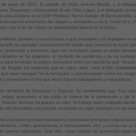
0 de mayo de 2021: El alcalde de Vícar, Antonio Bonilla, y el del
nto, Empresas y Universidad, Emilio Ortiz López, y el delegado territ
o esta mañana en el CEIP ‘Profesor Tierno Galván’ dl Barrio Archilla, 
zación para la prevención de riesgos y accidentes y de la Covid-19 a 
es, con el fin de reducir la siniestralidad laboral en el futuro.
onilla ha animado a los escolares a que participen y se impliquen en e
decerle su ejemplar comportamiento desde que comenzó la crisis sanitar
n, protección y personas, que son conceptos claves en estos tiempos 
iniciativa se ha adaptado al contexto de pandemia y se ha sumado e
es para fomentar la cultura preventiva entre los escolares que incluy
 de Empleo ha explicado que en estos años, unos 8.500 estudiantes 
ue hace hincapié “en la formación y concienciación sobre los riesgos
s y preventivos en los que serán futuros trabajadores y trabajadoras”.
ado territorial de Educación y Deporte, ha manifestado que “hoy má
 seguir acercando a las aulas la cultura de la prevención y de la s
 Antonio Jiménez ha puesto en valor “el trabajo diario realizado desde
 allá del trabajo transversal, ocupando un lugar prioritario en las aula
a incorpora recursos didácticos y contenidos formativos relacionados 
eléctricos, cortes, quemaduras, e intoxicaciones, etc). y cuenta con u
do centros educativos. Este año, como medida de prevención ante el