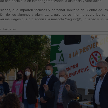
do sea posible, o en interior garantizando la distancia y ventilación.
siones, que imparten técnicos y personal sanitario del Centro de P
ción de los alumnos y alumnas, a quienes se informa sobre los conc
diversos juegos que protagoniza la mascota ‘Segurit@’, un tebeo y un v
e Imágenes: