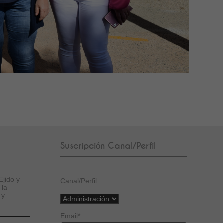
Suscripción Canal/Perfil
Ejido y
Canal/Perfil
 la
 y
Email
*