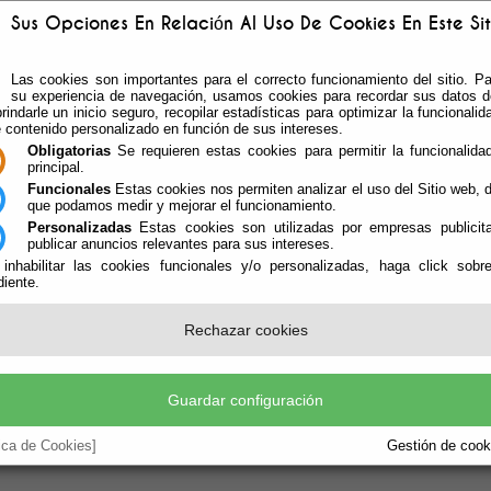
Sus Opciones En Relación Al Uso De Cookies En Este Sit
Las cookies son importantes para el correcto funcionamiento del sitio. Pa
su experiencia de navegación, usamos cookies para recordar sus datos de
rindarle un inicio seguro, recopilar estadísticas para optimizar la funcionalida
e contenido personalizado en función de sus intereses.
Obligatorias
Se requieren estas cookies para permitir la funcionalidad
principal.
Funcionales
Estas cookies nos permiten analizar el uso del Sitio web,
que podamos medir y mejorar el funcionamiento.
Personalizadas
Estas cookies son utilizadas por empresas publicita
publicar anuncios relevantes para sus intereses.
ÁREAS DE GOBIERNO
TABLÓN Y ACTAS
LEGI
 inhabilitar las cookies funcionales y/o personalizadas, haga click sobr
iente.
Rechazar cookies
enza En Vícar La Campaña "Aprende A
Guardar configuración
de Y Los Delegados De Educación Y Empleo Abren En El CEIP Pr
tica de Cookies]
Gestión de cooki
ización