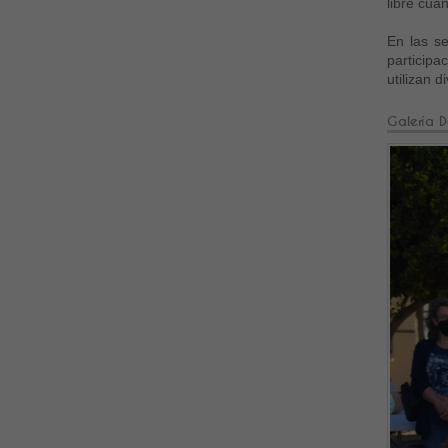
libre cuan
En las se
participa
utilizan 
Galería D