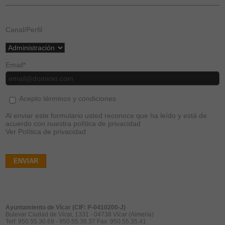
Canal/Perfil
Email
*
Acepto términos y condiciones
Al enviar este formulario usted reconoce que ha leído y está de
acuerdo con nuestra política de privacidad
Ver Política de privacidad
ENVIAR
Ayuntamiento de Vícar (CIF: P-0410200-J)
Bulevar Ciudad de Vícar, 1331 - 04738 Vícar (Almería)
Telf: 950.55.30.69 - 950.55.36.37 Fax: 950.55.35.41