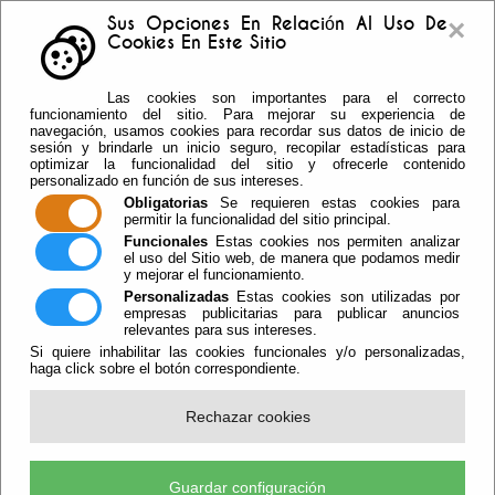
×
Sus Opciones En Relación Al Uso De
Cookies En Este Sitio
Buzón sugerencias
Telf: 950.55.30.69 -
Las cookies son importantes para el correcto
950.55.36.37 Fax: 950.55.35.41
funcionamiento del sitio. Para mejorar su experiencia de
navegación, usamos cookies para recordar sus datos de inicio de
sesión y brindarle un inicio seguro, recopilar estadísticas para
optimizar la funcionalidad del sitio y ofrecerle contenido
personalizado en función de sus intereses.
Obligatorias
Se requieren estas cookies para
permitir la funcionalidad del sitio principal.
Funcionales
Estas cookies nos permiten analizar
el uso del Sitio web, de manera que podamos medir
y mejorar el funcionamiento.
Personalizadas
Estas cookies son utilizadas por
empresas publicitarias para publicar anuncios
relevantes para sus intereses.
Si quiere inhabilitar las cookies funcionales y/o personalizadas,
haga click sobre el botón correspondiente.
Escuchar
Rechazar cookies
Los Mayores De Vícar Tendrán Un
Taller Para Aprender A Usar El
Guardar configuración
Teléfono Móvil