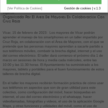
[Ver Política de Cookies]
Gestión de cookies | v.1.3
Vigente.
Organizado Por El Area De Mayores En Colaboración Con
Cruz Roja
Vícar, 15 de febrero de 2023: Los mayores de Vícar podrán
aprender el manejo de los smartphones en un taller impartido por
Cruz Roja, en colaboración con el Área de Mayores, con el que se
pretende que las personas mayores aprendan a sacarle partido a
sus teléfonos móviles, combatir la brecha digital, internet y el uso
del correo electrónico. El taller dará comienzo el próximo día 1 de
marzo en sesiones de hora y media cada miércoles, entre las
10.00 y las 11.30 horas. El Ayuntamiento ha suministrado a los
mayores, tablets y portátiles para el buen funcionamiento de estos
talleres de brecha digital.
En el taller los mayores recibirán formación práctica de cómo usar
sus teléfonos en aspectos que son de gran utilidad para este
colectivo, como configuración del móvil, hacer búsquedas en
internet, el uso del correo electrónico y el whatsapp, hacer
videollamadas, fotografías y videos, el uso de la aplicación Google
Maps, y otras funciones y utilidades del móvil, como el uso de