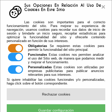
×
Sus Opciones En Relación Al Uso De
Cookies En Este Sitio
Buzón sugerencias
Telf: 950.55.30.69 -
Las cookies son importantes para el correcto
950.55.36.37 Fax: 950.55.35.41
funcionamiento del sitio. Para mejorar su experiencia de
navegación, usamos cookies para recordar sus datos de inicio de
sesión y brindarle un inicio seguro, recopilar estadísticas para
optimizar la funcionalidad del sitio y ofrecerle contenido
personalizado en función de sus intereses.
Obligatorias
Se requieren estas cookies para
permitir la funcionalidad del sitio principal.
Funcionales
Estas cookies nos permiten analizar
el uso del Sitio web, de manera que podamos medir
y mejorar el funcionamiento.
Personalizadas
Estas cookies son utilizadas por
empresas publicitarias para publicar anuncios
relevantes para sus intereses.
Si quiere inhabilitar las cookies funcionales y/o personalizadas,
haga click sobre el botón correspondiente.
Escuchar
Rechazar cookies
La Escuela Infantil Los Jazmines
Iniciará Las Obras De Ampliación
Guardar configuración
Este Verano