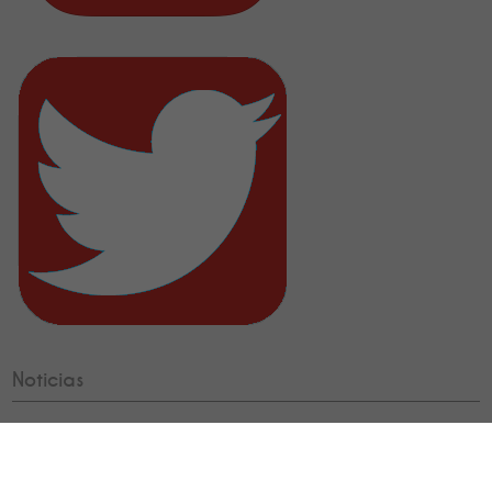
Noticias
MEDIO AMBIENTE
Los nueve centros de Educación Primaria de
Vícar participan en la II Liga de Reciclaje del Consorcio de
Residuos del Poniente Almeriense
30/01/2019