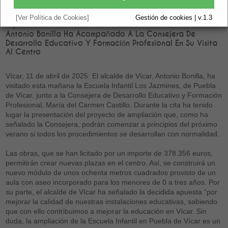
[Ver Política de Cookies]
Gestión de cookies | v.1.3
Vigente.
Antonio Bonilla Ha Acompañado A La Consejera De
Desarrollo Educativo Y Formación Profesional En Su Visita
Al Centro
Vícar, 11 de abril de 2025: El alcalde de Vícar, Antonio Bonilla, ha
visitado esta mañana la Escuela Infantil Los Jazmines, de Puebla
de Vícar, junto a la Consejera de Desarrollo Educativo y Formación
Profesional, María del Carmen Castillo. Durante la cita ha tenido
lugar la presentación del proyecto de ampliación que, como ha
señalado la Consejera, podrán comenzar a principios del próximo
verano si todos los procedimientos se desarrollan con normalidad.
Las obras, que se han licitado por un importe de 378.356 euros,
permitirán crear nuevas plazas en el centro. Así, se construirá un
nuevo módulo de unos ochenta metros cuadrados provisto de un
aula con aseo incorporado para los menores de 0 a tres años. Por
su parte, el alcalde de Vícar ha señalado la decidida apuesta “por
mejorar la calidad de nuestras instalaciones educativas, sabiendo
que con ello contribuimos a mejorar la educación en Vícar. Sin
duda, la ampliación de la Escuela Infantil en Puebla de Vícar es un