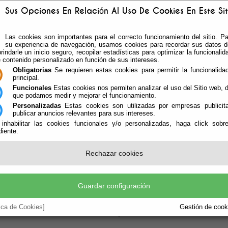
Sus Opciones En Relación Al Uso De Cookies En Este Sit
Las cookies son importantes para el correcto funcionamiento del sitio. Pa
su experiencia de navegación, usamos cookies para recordar sus datos de
rindarle un inicio seguro, recopilar estadísticas para optimizar la funcionalida
e contenido personalizado en función de sus intereses.
Obligatorias
Se requieren estas cookies para permitir la funcionalidad
principal.
Funcionales
Estas cookies nos permiten analizar el uso del Sitio web,
que podamos medir y mejorar el funcionamiento.
Personalizadas
Estas cookies son utilizadas por empresas publicita
publicar anuncios relevantes para sus intereses.
ÁREAS DE GOBIERNO
TABLÓN Y ACTAS
LEGI
 inhabilitar las cookies funcionales y/o personalizadas, haga click sobr
iente.
Rechazar cookies
io Bonilla Clausura El Primer Turno De 
ción En La Piscina Municipal De Las C
Guardar configuración
e.
tica de Cookies]
Gestión de cooki
ado Con Un Centenar De Participantes Y El Lunes Da Comien