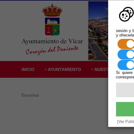
sesión y b
y ofrecerl
INICIO
AYUNTAMIENTO
NUESTRO PUEBLO
Si quiere
correspond
Escuchar
Anton
Nata
No vigent
[Ver Polí
Ha Cont