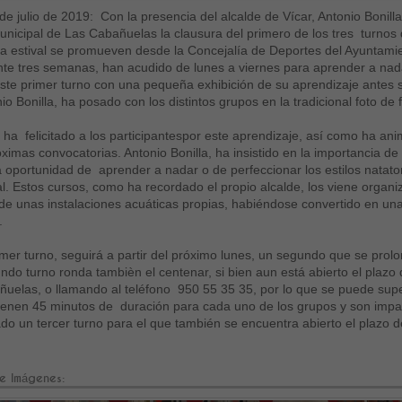
 de julio de 2019: Con la presencia del alcalde de Vícar, Antonio Bonilla
unicipal de Las Cabañuelas la clausura del primero de los tres turnos 
 estival se promueven desde la Concejalía de Deportes del Ayuntamie
te tres semanas, han acudido de lunes a viernes para aprender a nada
ste primer turno con una pequeña exhibición de su aprendizaje antes su
io Bonilla, ha posado con los distintos grupos en la tradicional foto de f
e ha felicitado a los participantespor este aprendizaje, así como ha an
óximas convocatorias. Antonio Bonilla, ha insistido en la importancia d
a oportunidad de aprender a nadar o de perfeccionar los estilos natat
l. Estos cursos, como ha recordado el propio alcalde, los viene organ
de unas instalaciones acuáticas propias, habiéndose convertido en una 
.
imer turno, seguirá a partir del próximo lunes, un segundo que se prol
ndo turno ronda tambièn el centenar, si bien aun está abierto el plazo 
uelas, o llamando al teléfono 950 55 35 35, por lo que se puede super
tienen 45 minutos de duración para cada uno de los grupos y son impa
o un tercer turno para el que también se encuentra abierto el plazo de
e Imágenes: