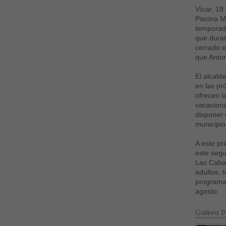
Vícar, 19
Piscina M
temporada
que duran
cerrado e
que Anton
El alcald
en las pr
ofrecen l
vacaciona
disponer 
municipio
A este pr
este segu
Las Cabañ
adultos, 
programad
agosto.
Galería D