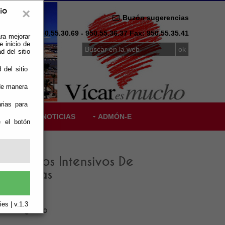
×
io
Buzón sugerencias
Telf: 950.55.30.69 - 950.55.36.37 Fax: 950.55.35.41
ra mejorar
 inicio de
d del sitio
 del sitio
 de manera
rias para
SLACIÓN
NOTICIAS
ADMÓN-E
e el botón
Los Cursos Intensivos De
abañuelas
es | v.1.3
zo El Segundo