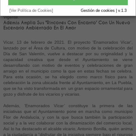
San Valentín
[Ver Política de Cookies]
Gestión de cookies | v.1.3
Vigente.
Además Amplia Sus "Rincones Con Encanto' Con Un Nuevo
Escenario Ambientado En El Amor
Vícar, 13 de febrero de 2021. El proyecto 'Enamorados Vícar',
lanzado por el Área de Cultura, con motivo de la celebración del
Día de San Valentín, vuelve a destacar por su originalidad y la
capacidad creativa que desde el Ayuntamiento se viene
desarrollando con motivo de eventos y celebraciones de gran
arraigo en el municipio como la que en estas fechas se celebra.
Para esta ocasión, se ha elegido como marco físico para la
celebración la zona ubicada frente al Ayuntamiento, en La Puebla,
que se ha visto transformada en un gran espacio ornamental para
gozo y disfrute de los vicarios y vicarias.
Además, ‘Enamorados Vícar’ constituye la primera de las
iniciativas que el Ayuntamiento pone en marcha como municipio
Flor de Andalucía, y con la que busca también la participación
social y a la vez colaborar con la dinamización del comercio local,
Así lo ha destacado el alcalde vicario, Antonio Bonilla, quién anima
a la ciudadanía a “disfrutar de la iniciativa siempre bajo el riguroso