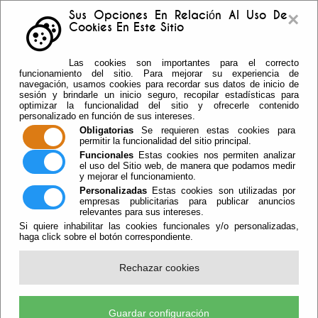
×
Sus Opciones En Relación Al Uso De
Cookies En Este Sitio
Buzón sugerencias
Telf: 950.55.30.69 -
Las cookies son importantes para el correcto
950.55.36.37 Fax: 950.55.35.41
funcionamiento del sitio. Para mejorar su experiencia de
navegación, usamos cookies para recordar sus datos de inicio de
sesión y brindarle un inicio seguro, recopilar estadísticas para
optimizar la funcionalidad del sitio y ofrecerle contenido
personalizado en función de sus intereses.
Obligatorias
Se requieren estas cookies para
permitir la funcionalidad del sitio principal.
Funcionales
Estas cookies nos permiten analizar
el uso del Sitio web, de manera que podamos medir
y mejorar el funcionamiento.
Personalizadas
Estas cookies son utilizadas por
empresas publicitarias para publicar anuncios
relevantes para sus intereses.
Si quiere inhabilitar las cookies funcionales y/o personalizadas,
haga click sobre el botón correspondiente.
Escuchar
Rechazar cookies
Vícar Engalana De Corazones,
Flores Y Dedicatorias Su Túnel De
Guardar configuración