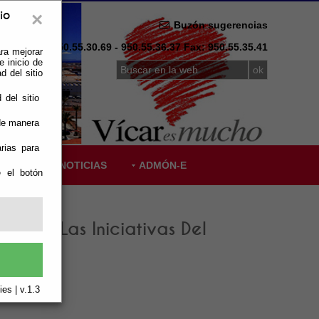
×
io
Buzón sugerencias
Telf: 950.55.30.69 - 950.55.36.37 Fax: 950.55.35.41
ra mejorar
 inicio de
d del sitio
 del sitio
 de manera
rias para
SLACIÓN
NOTICIAS
ADMÓN-E
e el botón
os De Las Iniciativas Del
es | v.1.3
 Personas