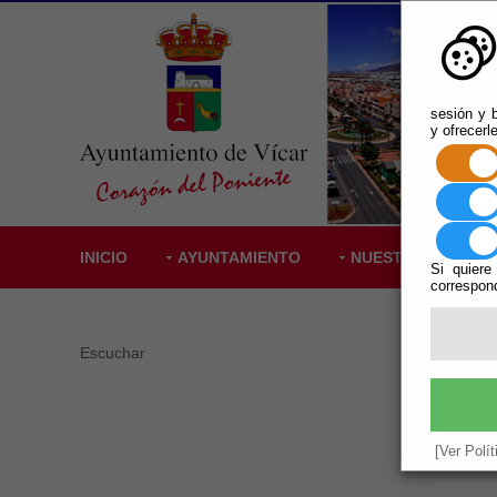
sesión y b
y ofrecerl
INICIO
AYUNTAMIENTO
NUESTRO PUEBLO
Si quiere
correspond
Escuchar
Anton
Prog
Vigente.
[Ver Polí
Ha Permi