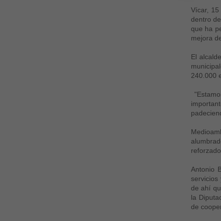
Vícar, 15
dentro de
que ha pe
mejora de
El alcald
municipal
240.000 e
"Estamos
importan
padeciend
Medioambi
alumbrado
reforzado
Antonio 
servicios
de ahí qu
la Diput
de cooper