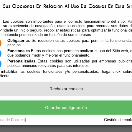
Sus Opciones En Relación Al Uso De Cookies En Este Sit
Las cookies son importantes para el correcto funcionamiento del sitio. Pa
su experiencia de navegación, usamos cookies para recordar sus datos de
rindarle un inicio seguro, recopilar estadísticas para optimizar la funcionalida
e contenido personalizado en función de sus intereses.
Obligatorias
Se requieren estas cookies para permitir la funcionalidad
principal.
Funcionales
Estas cookies nos permiten analizar el uso del Sitio web,
que podamos medir y mejorar el funcionamiento.
Personalizadas
Estas cookies son utilizadas por empresas publicita
publicar anuncios relevantes para sus intereses.
ÁREAS DE GOBIERNO
TABLÓN Y ACTAS
LEGI
 inhabilitar las cookies funcionales y/o personalizadas, haga click sobr
iente.
Rechazar cookies
io Bonilla Destaca Los Buenos Resultad
rama Coopera En Vícar
Guardar configuración
tica de Cookies]
Gestión de cooki
tido Desarrollar Seis Actuaciones Con La Contratación De 21