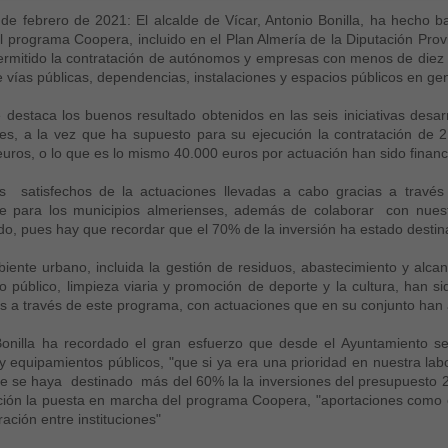
 de febrero de 2021: El alcalde de Vícar, Antonio Bonilla, ha hecho b
l programa Coopera, incluido en el Plan Almería de la Diputación Provi
rmitido la contratación de autónomos y empresas con menos de diez t
 vías públicas, dependencias, instalaciones y espacios públicos en ge
e destaca los buenos resultado obtenidos en las seis iniciativas desa
es, a la vez que ha supuesto para su ejecución la contratación de 
uros, o lo que es lo mismo 40.000 euros por actuación han sido financ
 satisfechos de la actuaciones llevadas a cabo gracias a travé
te para los municipios almerienses, además de colaborar con nue
o, pues hay que recordar que el 70% de la inversión ha estado destin
ente urbano, incluida la gestión de residuos, abastecimiento y alcanta
 público, limpieza viaria y promoción de deporte y la cultura, han si
s a través de este programa, con actuaciones que en su conjunto han a
Bonilla ha recordado el gran esfuerzo que desde el Ayuntamiento se
 y equipamientos públicos, "que si ya era una prioridad en nuestra la
e se haya destinado más del 60% la la inversiones del presupuesto 
ación la puesta en marcha del programa Coopera, "aportaciones como
ación entre instituciones"