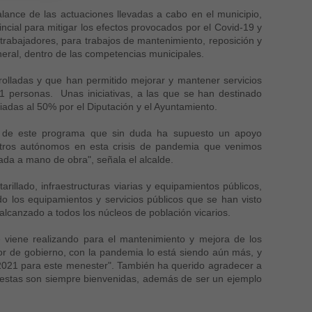
alance de las actuaciones llevadas a cabo en el municipio,
ncial para mitigar los efectos provocados por el Covid-19 y
rabajadores, para trabajos de mantenimiento, reposición y
neral, dentro de las competencias municipales.
rrolladas y que han permitido mejorar y mantener servicios
21 personas. Unas iniciativas, a las que se han destinado
iadas al 50% por el Diputación y el Ayuntamiento.
s de este programa que sin duda ha supuesto un apoyo
stros autónomos en esta crisis de pandemia que venimos
ada a mano de obra", señala el alcalde.
rillado, infraestructuras viarias y equipamientos públicos,
do los equipamientos y servicios públicos que se han visto
lcanzado a todos los núcleos de población vicarios.
 viene realizando para el mantenimiento y mejora de los
bor de gobierno, con la pandemia lo está siendo aún más, y
2021 para este menester". También ha querido agradecer a
 estas son siempre bienvenidas, además de ser un ejemplo