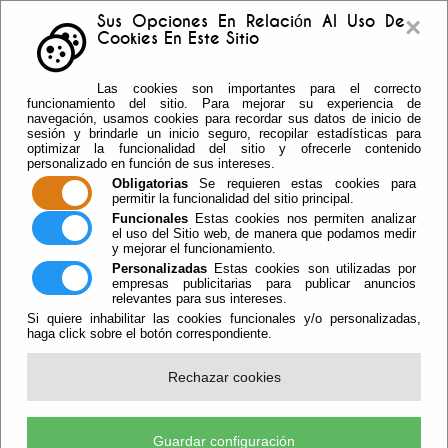
×
Sus Opciones En Relación Al Uso De
Cookies En Este Sitio
Buzón sugerencias
Telf: 950.55.30.69 -
Las cookies son importantes para el correcto
950.55.36.37 Fax: 950.55.35.41
funcionamiento del sitio. Para mejorar su experiencia de
navegación, usamos cookies para recordar sus datos de inicio de
sesión y brindarle un inicio seguro, recopilar estadísticas para
optimizar la funcionalidad del sitio y ofrecerle contenido
personalizado en función de sus intereses.
Obligatorias
Se requieren estas cookies para
permitir la funcionalidad del sitio principal.
Funcionales
Estas cookies nos permiten analizar
el uso del Sitio web, de manera que podamos medir
y mejorar el funcionamiento.
Personalizadas
Estas cookies son utilizadas por
empresas publicitarias para publicar anuncios
relevantes para sus intereses.
Si quiere inhabilitar las cookies funcionales y/o personalizadas,
haga click sobre el botón correspondiente.
Escuchar
Rechazar cookies
Vícar Adecenta Sus Cementerios De
Cara A La Festividad De Todos Los
Guardar configuración
Santos