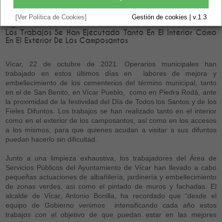
[Ver Política de Cookies]
Gestión de cookies | v.1.3
Vigente.
Los Trabajos Se Han Ejecutado Tanto En El Interior Como
En El Exterior De Los Camposantos
Vícar, 22 de octubre de 2021: Operarios municipales han
trabajado en estos últimos días en labores de mejora y
embellecimiento de los cementerios del término municipal, tanto
en el de San Benito, en Vícar Pueblo, como en Piedra Rodá, ante
la proximidad de la festividad del Día de Todos los Santos y de los
Fieles Difuntos. Los trabajos se han realizado tanto en el interior
como en el exterior de los camposantos, así como en los accesos
a los mismos, para que quienes acudan a visitar a sus difuntos
puedan hacerlo sin dificultad.
Junto a una limpieza exhaustiva, los trabajadores del Área de
Servicios Públicos del Ayuntamiento de Vícar han llevado a cabo
pequeñas actuaciones de albañilería, jardinería y embellecimiento
de zonas verdes, asi como el pintado de muros y fachadas. El
alcalde de Vícar, Antonio Bonilla, ha recordado que “desde el
equipo de Gobierno venimos intensificando cada año estos
trabajos con el objetivo de que puedan estar en las mejores