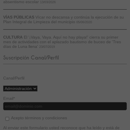
absentismo escolar
13/03/2026
VÍAS PÚBLICAS
Vícar no descansa y continúa la ejecución de su
Plan Integral de Limpieza del municipio
05/06/2020
CULTURA
El '¡Vaya, Vaya. Aquí no hay playa!' cierra su primer
mes de actividades con el aplazado bautismo de buceo de 'Tres
días de Luna llena'
23/07/2019
Suscripción Canal/Perfil
Canal/Perfil
Email
*
Acepto términos y condiciones
Al enviar este formulario usted reconoce que ha leído y está de