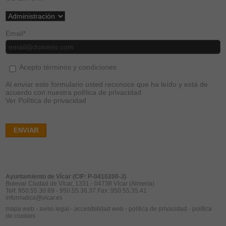
Email
*
Acepto términos y condiciones
Al enviar este formulario usted reconoce que ha leído y está de
acuerdo con nuestra política de privacidad
Ver Política de privacidad
ENVIAR
Ayuntamiento de Vícar (CIF: P-0410200-J)
Bulevar Ciudad de Vícar, 1331 - 04738 Vícar (Almería)
Telf: 950.55.30.69 - 950.55.36.37 Fax: 950.55.35.41
informatica@vicar.es
mapa web
-
aviso legal
-
accesibilidad web
-
política de privacidad
-
política
de cookies