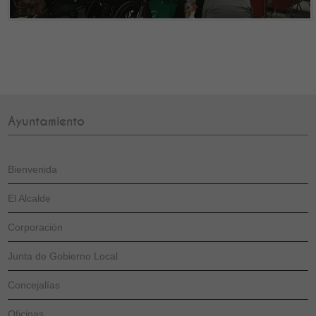
Ayuntamiento
Bienvenida
El Alcalde
Corporación
Junta de Gobierno Local
Concejalías
Oficinas