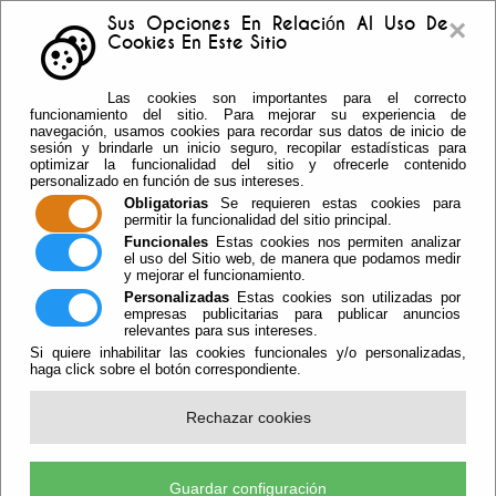
×
Sus Opciones En Relación Al Uso De
Cookies En Este Sitio
Buzón sugerencias
Telf: 950.55.30.69 -
Las cookies son importantes para el correcto
950.55.36.37 Fax: 950.55.35.41
funcionamiento del sitio. Para mejorar su experiencia de
navegación, usamos cookies para recordar sus datos de inicio de
sesión y brindarle un inicio seguro, recopilar estadísticas para
optimizar la funcionalidad del sitio y ofrecerle contenido
personalizado en función de sus intereses.
Obligatorias
Se requieren estas cookies para
permitir la funcionalidad del sitio principal.
Funcionales
Estas cookies nos permiten analizar
el uso del Sitio web, de manera que podamos medir
y mejorar el funcionamiento.
Personalizadas
Estas cookies son utilizadas por
empresas publicitarias para publicar anuncios
relevantes para sus intereses.
Si quiere inhabilitar las cookies funcionales y/o personalizadas,
haga click sobre el botón correspondiente.
Escuchar
Rechazar cookies
Los Clubes Infantiles De Las
Bibliotecas De Vícar Acercan La
Guardar configuración
Lectura A Los Usuarios De Las Dos