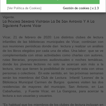
Residencias De Mayores
[Ver Política de Cookies]
Gestión de cookies | v.1.3
Vigente.
La Próxima Semana Visitarán La De San Antonio Y A La
Siguiente Fuente Vícar
Vícar, 21 de febrero de 2020: Los distintos clubes de lectura
infantiles de las bibliotecas municipales de Vícar, continúan con
sus reuniones periódicas donde dan lectura y realizar un análisis
de los libros elegidos por cada una de ellas. Una labor que se ve
complementada con otras actividades como charlas con autores,
rutas literarias, proyecciones audiovisuales o noches temáticas,
donde los jóvenes lectores no solo se acercan aún más a la
lectura, sino que tienen la posibilidad de compartir esta con otras
personas o colectivos. En este sentido, en las próximas semanas
serán los miembros del Club de Lectura Infantil 'Leones' de la
Biblioteca Municipal Carmen de Burgos quienes visiten las dos
residencias de mayores del municipio, San Antonio, en Las
Cabañuelas, y Fuente Vícar, en La Gangosa, para acercar la
lectura a sus usuarias y usuarios.
"Es habitual que los miembros de los clubes de lectura incluyan en