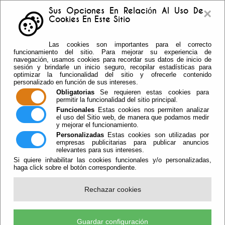
×
Sus Opciones En Relación Al Uso De
Cookies En Este Sitio
Buzón sugerencias
Telf: 950.55.30.69 -
Las cookies son importantes para el correcto
950.55.36.37 Fax: 950.55.35.41
funcionamiento del sitio. Para mejorar su experiencia de
navegación, usamos cookies para recordar sus datos de inicio de
sesión y brindarle un inicio seguro, recopilar estadísticas para
optimizar la funcionalidad del sitio y ofrecerle contenido
personalizado en función de sus intereses.
Obligatorias
Se requieren estas cookies para
permitir la funcionalidad del sitio principal.
Funcionales
Estas cookies nos permiten analizar
el uso del Sitio web, de manera que podamos medir
y mejorar el funcionamiento.
Personalizadas
Estas cookies son utilizadas por
empresas publicitarias para publicar anuncios
relevantes para sus intereses.
Si quiere inhabilitar las cookies funcionales y/o personalizadas,
haga click sobre el botón correspondiente.
Escuchar
Rechazar cookies
El Ayuntamiento Pone En Marcha
Una Campaña Preventiva De
Guardar configuración
Desinsectación Con Actuaciones