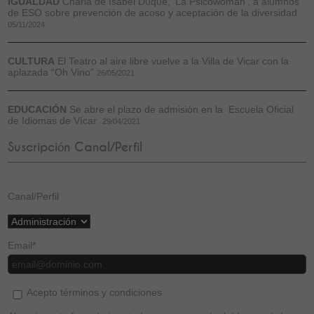
IGUALDAD
Charla de Isabel Duque, 'La Psicowoman', a alumnos
de ESO sobre prevención de acoso y aceptación de la diversidad
05/11/2024
CULTURA
El Teatro al aire libre vuelve a la Villa de Vicar con la
aplazada “Oh Vino”
26/05/2021
EDUCACIÓN
Se abre el plazo de admisión en la Escuela Oficial
de Idiomas de Vícar
29/04/2021
Suscripción Canal/Perfil
Canal/Perfil
Email
*
Acepto términos y condiciones