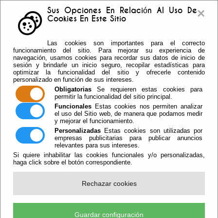
×
Sus Opciones En Relación Al Uso De
Cookies En Este Sitio
Buzón sugerencias
Telf: 950.55.30.69 -
Las cookies son importantes para el correcto
950.55.36.37 Fax: 950.55.35.41
funcionamiento del sitio. Para mejorar su experiencia de
navegación, usamos cookies para recordar sus datos de inicio de
sesión y brindarle un inicio seguro, recopilar estadísticas para
optimizar la funcionalidad del sitio y ofrecerle contenido
personalizado en función de sus intereses.
Obligatorias
Se requieren estas cookies para
permitir la funcionalidad del sitio principal.
Funcionales
Estas cookies nos permiten analizar
el uso del Sitio web, de manera que podamos medir
y mejorar el funcionamiento.
Personalizadas
Estas cookies son utilizadas por
empresas publicitarias para publicar anuncios
relevantes para sus intereses.
Si quiere inhabilitar las cookies funcionales y/o personalizadas,
haga click sobre el botón correspondiente.
Escuchar
Rechazar cookies
Antonio Bonilla Recibe El Nuevo
Reconocimiento Al HIp Hop Street,
Por La Promoción Exterior De La
Guardar configuración