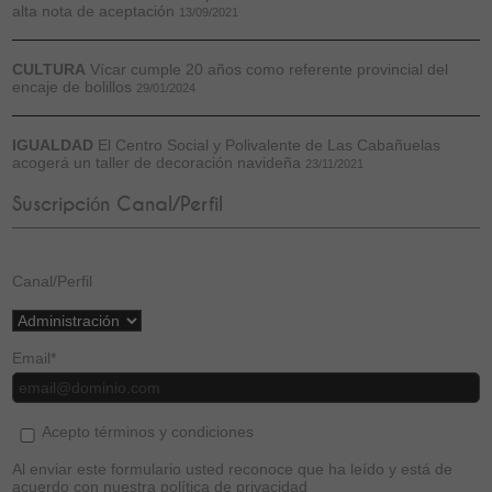
alta nota de aceptación
13/09/2021
CULTURA
Vícar cumple 20 años como referente provincial del
encaje de bolillos
29/01/2024
IGUALDAD
El Centro Social y Polivalente de Las Cabañuelas
acogerá un taller de decoración navideña
23/11/2021
Suscripción Canal/Perfil
Canal/Perfil
Email
*
Acepto términos y condiciones
Al enviar este formulario usted reconoce que ha leído y está de
acuerdo con nuestra política de privacidad