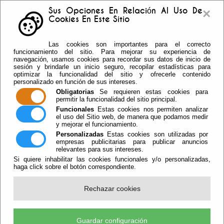
×
Sus Opciones En Relación Al Uso De
Cookies En Este Sitio
Buzón sugerencias
Telf: 950.55.30.69 -
Las cookies son importantes para el correcto
950.55.36.37 Fax: 950.55.35.41
funcionamiento del sitio. Para mejorar su experiencia de
navegación, usamos cookies para recordar sus datos de inicio de
sesión y brindarle un inicio seguro, recopilar estadísticas para
optimizar la funcionalidad del sitio y ofrecerle contenido
personalizado en función de sus intereses.
Obligatorias
Se requieren estas cookies para
permitir la funcionalidad del sitio principal.
Funcionales
Estas cookies nos permiten analizar
el uso del Sitio web, de manera que podamos medir
y mejorar el funcionamiento.
Personalizadas
Estas cookies son utilizadas por
empresas publicitarias para publicar anuncios
relevantes para sus intereses.
Si quiere inhabilitar las cookies funcionales y/o personalizadas,
haga click sobre el botón correspondiente.
Escuchar
Rechazar cookies
El Pleno Aprueba De Cesión
Gratuita Del Edificio Del Centro De
Guardar configuración
Formación Profesional ‘Ciudad De