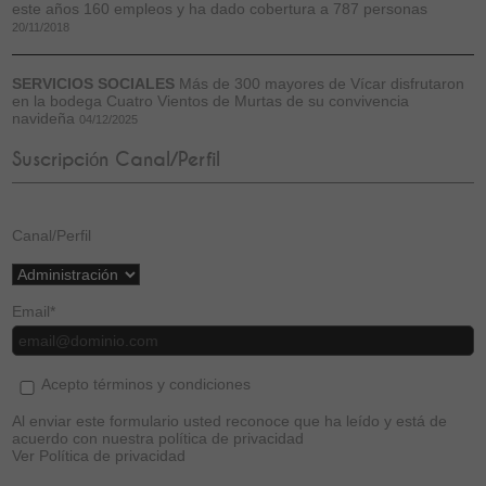
este años 160 empleos y ha dado cobertura a 787 personas
20/11/2018
SERVICIOS SOCIALES
Más de 300 mayores de Vícar disfrutaron
en la bodega Cuatro Vientos de Murtas de su convivencia
navideña
04/12/2025
Suscripción Canal/Perfil
Canal/Perfil
Email
*
Acepto términos y condiciones
Al enviar este formulario usted reconoce que ha leído y está de
acuerdo con nuestra política de privacidad
Ver Política de privacidad