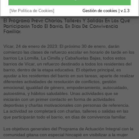
[Ver Política de Cookies]
Gestión de cookies | v.1.3
Vigente.
El Programa Prevé Charlas, Talleres Y Salidas En Las Que
Participarán Todo El Barrio, En Días De Convivencia
Familiar.
Vícar, 24 de enero de 2023: El próximo 30 de enero, darán
comienzo las clases de refuerzo escolar en horario de tarde en los
barrios La Lomilla, La Cimilla y Cabañuelas Bajas, todos estos
barrios de Vícar, un refuerzo destinado a todos los residentes del
barrio, dentro de la etapa educativa. El objetivo principal, es
ayudar a los residentes del barrio en sus tareas, aparte de realizar
diferentes actividades de resolución de conflictos, gestión
emocional, igualdad de género, empoderamiento, autocuidado,
autoestima, y hábitos saludables. Unas actividades que se
iniciarán con un primer contacto en forma de actividades
deportivas y charlas motivacionales con personas de referencia.
La actividad se completará con charlas, talleres o salidas en las
que participarán todo el barrio, en días de convivencia familiar.
Los objetivos generales del Programa de Actuación Integral con la
comunidad gitana con especial hincapié en visibilizar a la mujer