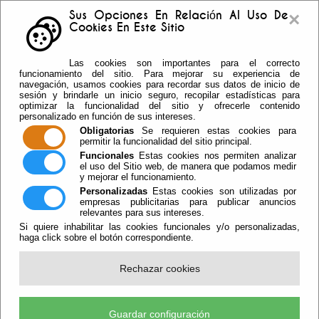
×
Sus Opciones En Relación Al Uso De
Cookies En Este Sitio
Buzón sugerencias
Telf: 950.55.30.69 -
Las cookies son importantes para el correcto
950.55.36.37 Fax: 950.55.35.41
funcionamiento del sitio. Para mejorar su experiencia de
navegación, usamos cookies para recordar sus datos de inicio de
sesión y brindarle un inicio seguro, recopilar estadísticas para
optimizar la funcionalidad del sitio y ofrecerle contenido
personalizado en función de sus intereses.
Obligatorias
Se requieren estas cookies para
permitir la funcionalidad del sitio principal.
Funcionales
Estas cookies nos permiten analizar
el uso del Sitio web, de manera que podamos medir
y mejorar el funcionamiento.
Personalizadas
Estas cookies son utilizadas por
empresas publicitarias para publicar anuncios
relevantes para sus intereses.
Si quiere inhabilitar las cookies funcionales y/o personalizadas,
haga click sobre el botón correspondiente.
Escuchar
Rechazar cookies
Comienzan Las Clases De Refuerzo
Escolar En La Cimilla, La Lomilla Y
Cabañuelas Bajas
Guardar configuración