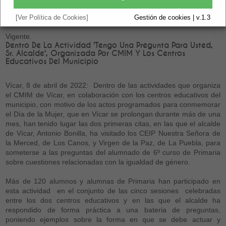
La Merced Y Virgen De La Paz
[Ver Política de Cookies]
Gestión de cookies | v.1.3
Vigente.
Dentro De La Actividad 'Tengo Una Pregunta Para Usted,
Sr. Alcalde', Organizada Por CMIM Y Los Centros
Educativos Del Municipio
Vícar, 8 de abril de 2022: Dentro de las actividades que organiza
el CMIM de Vícar, en colaboración con los centros educativos del
municipio, con motivo de los actos programados para conmemorar
el Día de la Mujer, que en Vícar se prolongan durante más de una
mes, han tenido lugar las dos primeras citas, en las que el alcalde
de Vícar, Antonio Bonilla, ha visitado los CEIP Nuestra Señora de
la Merced, de Los Canos, y Virgen de la Paz, de La Puebla, para
someterse a las preguntas del alumnado de 6º curso de Primaria
sobre cuestiones relacionadas con la igualdad de género.
Más de 120 alumnos y alumnas de Primaria han participado en
esta actividad en el conjunto de las cinco sesiones celebradas
entre los dos centros educativos y en las que el alcalde ha
respondido de forma práctica a una bateria de preguntas,
poniendo ejemplos sobre la forma en que se debe actuar y