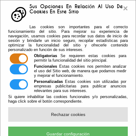
×
Sus Opciones En Relación Al Uso De
Cookies En Este Sitio
Buzón sugerencias
Telf: 950.55.30.69 -
Las cookies son importantes para el correcto
950.55.36.37 Fax: 950.55.35.41
funcionamiento del sitio. Para mejorar su experiencia de
navegación, usamos cookies para recordar sus datos de inicio de
sesión y brindarle un inicio seguro, recopilar estadísticas para
optimizar la funcionalidad del sitio y ofrecerle contenido
personalizado en función de sus intereses.
Obligatorias
Se requieren estas cookies para
permitir la funcionalidad del sitio principal.
Funcionales
Estas cookies nos permiten analizar
el uso del Sitio web, de manera que podamos medir
y mejorar el funcionamiento.
Personalizadas
Estas cookies son utilizadas por
empresas publicitarias para publicar anuncios
relevantes para sus intereses.
Si quiere inhabilitar las cookies funcionales y/o personalizadas,
haga click sobre el botón correspondiente.
Escuchar
Rechazar cookies
Antonio Bonilla Responde A
Preguntas Sobre Igualdad En Su
Visita A Los CEIP Nuestra Señora De
Guardar configuración