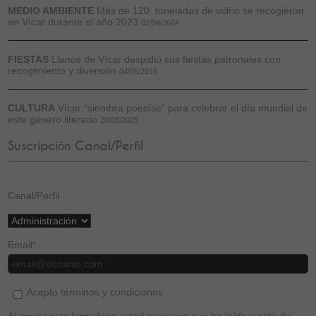
MEDIO AMBIENTE
Más de 120 toneladas de vidrio se recogieron
en Vícar durante el año 2023
02/04/2024
FIESTAS
Llanos de Vícar despidió sus fiestas patronales con
recogimiento y diversión
04/06/2018
CULTURA
Vícar “siembra poesías” para celebrar el día mundial de
este género literario
20/03/2025
Suscripción Canal/Perfil
Canal/Perfil
Email
*
Acepto términos y condiciones