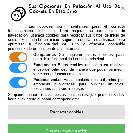
×
Sus Opciones En Relación Al Uso De
Cookies En Este Sitio
Buzón sugerencias
Telf: 950.55.30.69 -
Las cookies son importantes para el correcto
950.55.36.37 Fax: 950.55.35.41
funcionamiento del sitio. Para mejorar su experiencia de
navegación, usamos cookies para recordar sus datos de inicio de
sesión y brindarle un inicio seguro, recopilar estadísticas para
optimizar la funcionalidad del sitio y ofrecerle contenido
personalizado en función de sus intereses.
Obligatorias
Se requieren estas cookies para
permitir la funcionalidad del sitio principal.
Funcionales
Estas cookies nos permiten analizar
el uso del Sitio web, de manera que podamos medir
y mejorar el funcionamiento.
Personalizadas
Estas cookies son utilizadas por
empresas publicitarias para publicar anuncios
relevantes para sus intereses.
Si quiere inhabilitar las cookies funcionales y/o personalizadas,
haga click sobre el botón correspondiente.
Escuchar
Rechazar cookies
El Ayuntamiento Se Iluminará Para
Apoyar A Los Afectados De
Guardar configuración
Enfermedades Raras