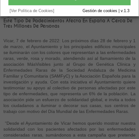
[Ver Política de Cookies]
Gestión de cookies | v.1.3
Vigente.
Este Tipo De Padecimientos Afecta En España A Cerca De
Tres Millones De Personas
Vícar, 7 de febrero de 2022: Los próximos días 28 de febrero y 1
de marzo, el Ayuntamiento y los principales edificios municipales
se iluminarán con los colores que representan a las enfermedades
raras, verde, rosa y morado, atendiendo así al llamamiento de la
asociación MásVisibles junto al Grupo de Genética Clínica y
Enfermedades Raras de la Sociedad Andaluza de Medicina
Familiar y Comunitaria (SAMFyC) y la Asociación Española para la
investigación y ayuda. Con esta iniciativa el Ayuntamiento quiere
testimoniar su apoyo al colectivo de personas afectadas por este
tipo de enfermedades, que representa un 6% de la población. La
asociación pide un esfuerzo de solidaridad global, e invita a todos
los ciudadanos a iluminar o decorar sus casas, sus centros de
trabajo con motivo del Día Mundial de las Enfermedades Raras.
“Desde el Ayuntamiento de Vícar hemos querido mostrar nuestra
solidaridad con los pacientes afectados por las enfermedades
consideradas raras, sumándonos a esta campaña que pretende