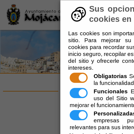
Sus opcion
Ayuntamiento
-
Turis
cookies en 
Las cookies son importan
sitio. Para mejorar s
cookies para recordar sus
inicio seguro, recopilar e
del sitio y ofrecerle co
intereses.
Obligatorias
Se
la funcionalidad 
El Ayuntamie
Funcionales
Es
uso del Sitio
presupuesto m
mejorar el funcionamient
de la histori
Personalizada
empresas pub
relevantes para sus inte
Vigente.