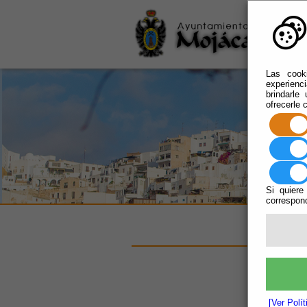
Las cooki
experienc
brindarle
ofrecerle 
Si quiere
correspond
Mo
gé
Vi
[Ver Polí