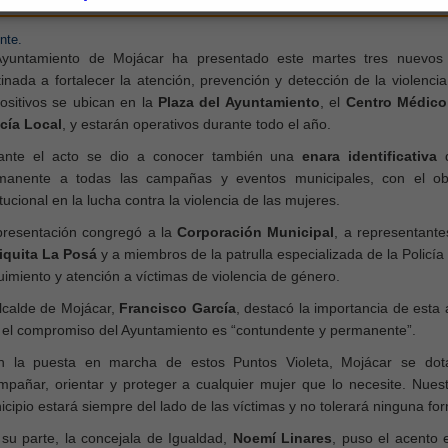
nte.
Ayuntamiento de Mojácar ha presentado este martes tres nuevo
inada a fortalecer la atención, prevención y detección de la violenci
positivos se ubican en la
Plaza del Ayuntamiento
, el
Centro Médico
icía Local
, y estarán operativos durante todo el año.
ante el acto se dio a conocer también una
enara identificativa
q
manente a todas las campañas y eventos municipales, con el objet
itucional en la lucha contra la violencia de las mujeres.
presentación congregó a la
Corporación Municipal
, a representant
iquita La Posá
y a miembros de la patrulla especializada de la Policía 
imiento y atención a víctimas de violencia de género.
alcalde de Mojácar,
Francisco García
, destacó la importancia de esta
 el compromiso del Ayuntamiento es “contundente y permanente”.
n la puesta en marcha de estos Puntos Violeta, Mojácar se dot
mpañar, orientar y proteger a cualquier mujer que lo necesite. Nues
cipio estará siempre del lado de las víctimas y no tolerará ninguna for
 su parte, la concejala de Igualdad,
Noemí Linares
, puso el acento e