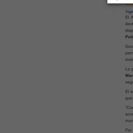
Vige
El 
dest
dis
Pol
Dur
per
inst
La 
Mar
segu
El 
que
“Co
aco
muni
Por