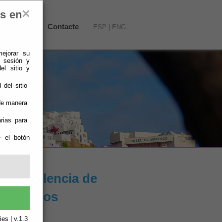
×
es en
Actualidad
-
Contacte
ESP
|
ENG
mejorar su
e sesión y
el sitio y
 del sitio
 de manera
rias para
e el botón
 la violencia de
vos Puntos
es | v.1.3