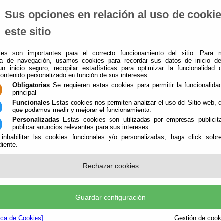
Sus opciones en relación al uso de cooki
Ayuntamiento
-
Turismo
-
Ciudad
-
Cultura
-
Deporte
-
este sitio
es son importantes para el correcto funcionamiento del sitio. Para 
ia de navegación, usamos cookies para recordar sus datos de inicio d
 un inicio seguro, recopilar estadísticas para optimizar la funcionalidad d
contenido personalizado en función de sus intereses.
Obligatorias
Se requieren estas cookies para permitir la funcionalidad
principal.
Funcionales
Estas cookies nos permiten analizar el uso del Sitio web,
que podamos medir y mejorar el funcionamiento.
Personalizadas
Estas cookies son utilizadas por empresas publicita
publicar anuncios relevantes para sus intereses.
 inhabilitar las cookies funcionales y/o personalizadas, haga click sobr
iente.
Rechazar cookies
jácar refuerza su compromiso contra
nero con la instalación de tres nue
Guardar configuración
oleta
tica de Cookies]
Gestión de cooki