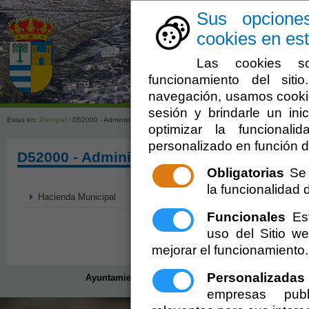
Sus opcione
cookies en est
Las cookies so
funcionamiento del sit
navegación, usamos cookie
sesión y brindarle un inic
Estas en:
Principal
› D52000 - Administradores
optimizar la funcionali
personalizado en función d
D52000 - Administradores
Obligatorias
Se 
la funcionalidad de
Hacienda Municipal
Funcionales
Est
uso del Sitio 
mejorar el funcionamiento.
Personalizadas
Ayuntamiento de Senés (CIF: P-0408200-D)
- Plaza/ M
empresas publ
secretario@senes.es
-
aviso legal
-
p