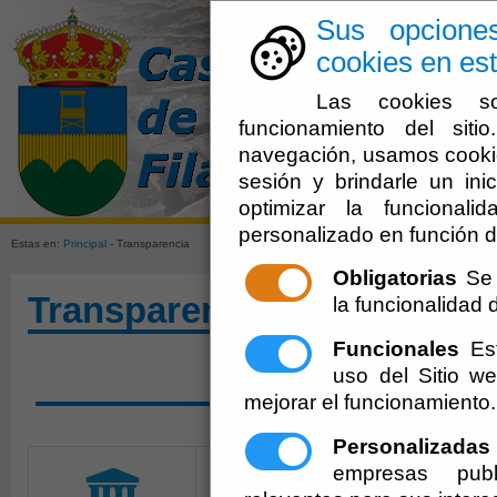
Sus opcione
cookies en est
Las cookies so
funcionamiento del sit
navegación, usamos cookie
sesión y brindarle un inic
Ayuntamien
optimizar la funcionali
personalizado en función d
Estas en:
Principal
- Transparencia
Obligatorias
Se 
Transparencia
la funcionalidad de
Funcionales
Est
uso del Sitio 
SOLICITAR ACCESO A 
mejorar el funcionamiento.
Personalizadas
empresas publ