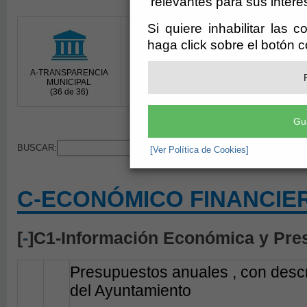
relevantes para sus intere
Si quiere inhabilitar las 
haga click sobre el botón 
A-TRANSPARENCIA
B-COMUNICACIÓN
C-ECONÓMICO
MUNICIPAL
PÚBLICA
FINANCIERA
(36 de 36)
(13 de 13)
(12 de 12)
Gu
BUSCAR:
[Ver Política de Cookies]
C-ECONÓMICO FINANCIE
[
-
]C1-Información Económica y Pre
Presupuestos anuales , con descri
del Ayuntamiento