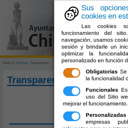
Sus opcione
cookies en est
Las cookies so
funcionamiento del sit
navegación, usamos cookie
sesión y brindarle un inic
optimizar la funcionali
personalizado en función d
Estas en:
Principal
- Transparencia
Obligatorias
Se 
Transparencia
la funcionalidad de
Funcionales
Est
uso del Sitio 
mejorar el funcionamiento.
Personalizadas
SOLICITAR ACCESO A 
empresas publ