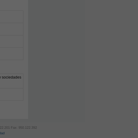
 y sociedades
.122.201 Fax: 950.122.392
idad