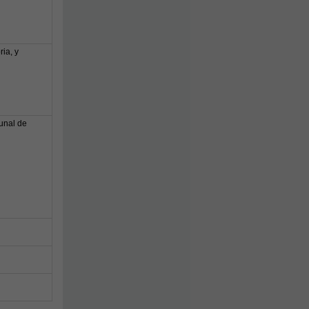
ia, y
bunal de