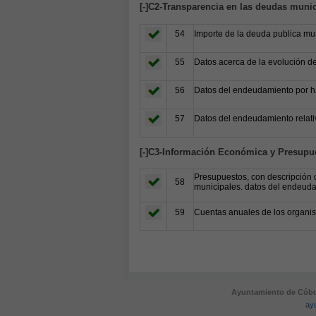
[
-
]C2-Transparencia en las deudas munic
54
Importe de la deuda publica mu
55
Datos acerca de la evolución de
56
Datos del endeudamiento por h
57
Datos del endeudamiento relati
[
-
]C3-Información Económica y Presupue
Presupuestos, con descripción d
58
municipales. datos del endeudam
59
Cuentas anuales de los organis
Ayuntamiento de Cóbda
ay