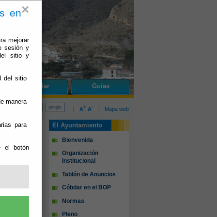
×
es en
ra mejorar
e sesión y
el sitio y
 del sitio
do
Cóbdar
Guías
 de manera
+
-
|
A
A
|
Mapa web
rias para
El Ayuntamiento
Bienvenida
e el botón
Organización
Institucional
Tablón de Anuncios
Cóbdar en el BOP
Normas
Pleno