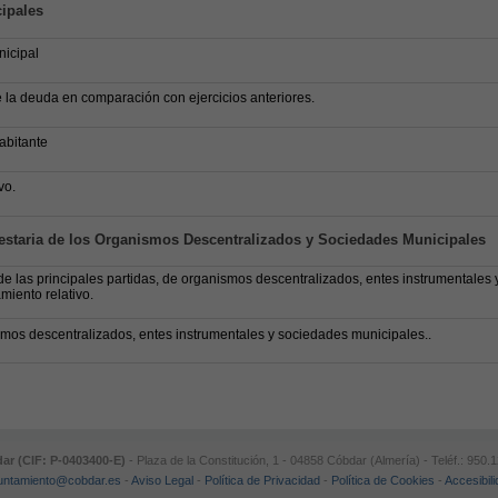
ipales
nicipal
 la deuda en comparación con ejercicios anteriores.
abitante
vo.
staria de los Organismos Descentralizados y Sociedades Municipales
e las principales partidas, de organismos descentralizados, entes instrumentales
iento relativo.
mos descentralizados, entes instrumentales y sociedades municipales..
r (CIF: P-0403400-E)
- Plaza de la Constitución, 1 - 04858 Cóbdar (Almería) - Teléf.: 950
untamiento@cobdar.es
-
Aviso Legal
-
Política de Privacidad
-
Política de Cookies
-
Accesibil