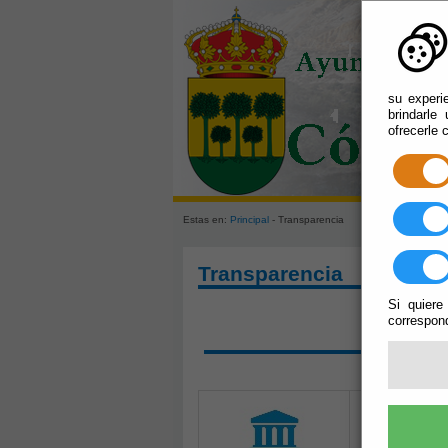
su experi
brindarle
ofrecerle 
Estas en:
Principal
- Transparencia
Transparencia
Si quiere
correspond
SOLIC