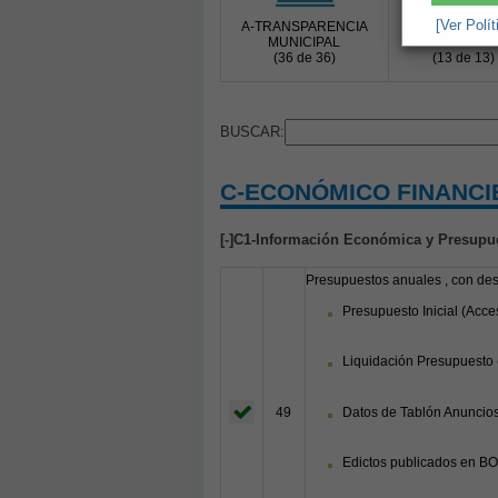
[Ver Polí
A-TRANSPARENCIA
B-COMUNICAC
MUNICIPAL
PÚBLICA
(36 de 36)
(13 de 13)
BUSCAR:
C-ECONÓMICO FINANCI
[
-
]C1-Información Económica y Presupue
Presupuestos anuales , con desc
Presupuesto Inicial (Acc
Liquidación Presupuesto 
49
Datos de Tablón Anuncios
Edictos publicados en BO