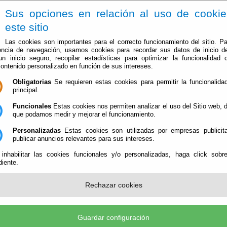
Sus opciones en relación al uso de cooki
este sitio
Las cookies son importantes para el correcto funcionamiento del sitio. Pa
encia de navegación, usamos cookies para recordar sus datos de inicio d
 un inicio seguro, recopilar estadísticas para optimizar la funcionalidad d
contenido personalizado en función de sus intereses.
Obligatorias
Se requieren estas cookies para permitir la funcionalidad
El Ayuntamiento
Administración-e
Que Hacer Cuan
principal.
Funcionales
Estas cookies nos permiten analizar el uso del Sitio web,
que podamos medir y mejorar el funcionamiento.
Personalizadas
Estas cookies son utilizadas por empresas publicita
publicar anuncios relevantes para sus intereses.
 inhabilitar las cookies funcionales y/o personalizadas, haga click sobr
iente.
ITAR ACCESO A LA INFORMACION
Rechazar cookies
Guardar configuración