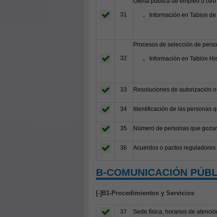
Oferta pública de empleo u otro
31
Información en Tablon de
Procesos de selección de perso
32
Información en Tablón Hi
33
Resoluciones de autorización o
34
Identificación de las personas 
35
Número de personas que gozan d
36
Acuerdos o pactos reguladores d
B-COMUNICACIÓN PÚBL
[
-
]B1-Procedimientos y Servicios
37
Sede física, horarios de atenció