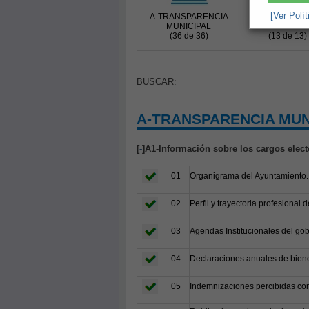
[Ver Polí
A-TRANSPARENCIA
B-COMUNICAC
MUNICIPAL
PÚBLICA
(36 de 36)
(13 de 13)
BUSCAR:
A-TRANSPARENCIA MUN
[
-
]A1-Información sobre los cargos elect
01
Organigrama del Ayuntamiento.
02
Perfil y trayectoria profesional
03
Agendas Institucionales del gob
04
Declaraciones anuales de biene
05
Indemnizaciones percibidas con