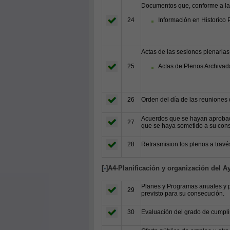
Documentos que, conforme a la l
24
Información en Historico 
Actas de las sesiones plenarias
25
Actas de Plenos Archivada
26
Orden del día de las reuniones 
Acuerdos que se hayan aprobado
27
que se haya sometido a su cons
28
Retrasmision los plenos a través
[
-
]A4-Planificación y organización del 
Planes y Programas anuales y pl
29
previsto para su consecución.
30
Evaluación del grado de cumpli