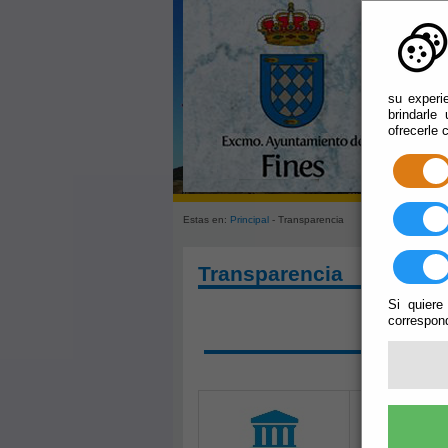
su experi
brindarle
ofrecerle 
Estas en:
Principal
- Transparencia
Transparencia
Si quiere
correspond
SOLIC