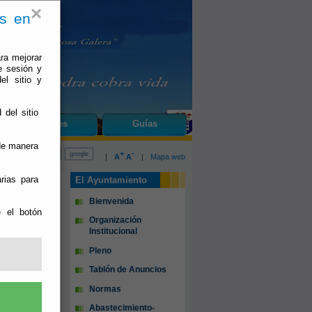
×
es en
ra mejorar
e sesión y
el sitio y
 del sitio
do
Fines
Guías
 de manera
+
-
|
A
A
|
Mapa web
rias para
El Ayuntamiento
Bienvenida
e el botón
Organización
Institucional
Pleno
Tablón de Anuncios
Normas
Abastecimiento-