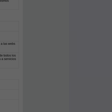
anismos
 a las webs
de todos los
 a servicios