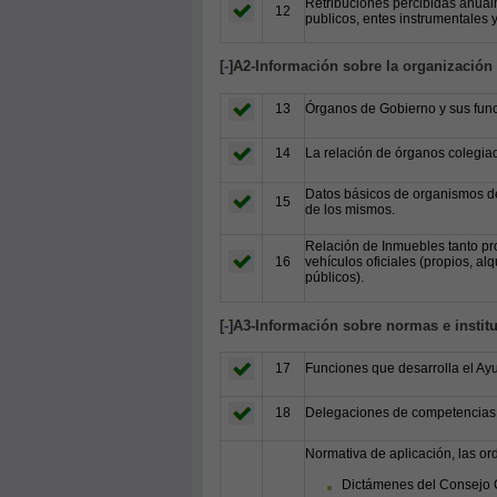
Retribuciones percibidas anual
12
publicos, entes instrumentales
[
-
]A2-Información sobre la organización
13
Órganos de Gobierno y sus func
14
La relación de órganos colegiad
Datos básicos de organismos de
15
de los mismos.
Relación de Inmuebles tanto pro
16
vehículos oficiales (propios, al
públicos).
[
-
]A3-Información sobre normas e instit
17
Funciones que desarrolla el Ay
18
Delegaciones de competencias 
Normativa de aplicación, las o
Dictámenes del Consejo C