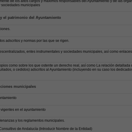
mente de los altos cargos y máximos responsables del Ayuntamiento y de las org
 y sociedades municipales
 y el patrimonio del Ayuntamiento
iones.
os adscritos y normas por las que se rigen.
scentralizados, entes instrumentales y sociedades municipales, así como enlaces
pios como sobre los que ostente un derecho real, así como La relación detallada 
quilados, o cedidos) adscritos al Ayuntamiento (incluyendo en su caso los dedicados
uciones municipales
untamiento
vigentes en el ayuntamiento
rdenanzas y los reglamentos municipales.
onsultivo de Andalucía (Introducir Nombre de la Entidad)