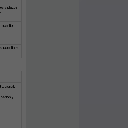
es y plazos,
o
 trámite.
ue permita su
itucional.
ización y