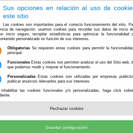
Sus opciones en relación al uso de cooki
este sitio
Las cookies son importantes para el correcto funcionamiento del sitio. Pa
encia de navegación, usamos cookies para recordar sus datos de inicio d
 un inicio seguro, recopilar estadísticas para optimizar la funcionalidad d
contenido personalizado en función de sus intereses.
Obligatorias
Se requieren estas cookies para permitir la funcionalidad
El Ayuntamiento
Administración-e
Que Hacer Cuan
principal.
Funcionales
Estas cookies nos permiten analizar el uso del Sitio web,
que podamos medir y mejorar el funcionamiento.
Personalizadas
Estas cookies son utilizadas por empresas publicita
publicar anuncios relevantes para sus intereses.
 inhabilitar las cookies funcionales y/o personalizadas, haga click sobr
iente.
ITAR ACCESO A LA INFORMACION
Rechazar cookies
Guardar configuración