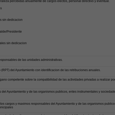
raleza percibidas anualmente de cargos electos, personal directivo y eventual.
os
 sin dedicacion
calde/Presidente
jales sin dedicacion
responsables de las unidades administrativas.
(RPT) del Ayuntamiento con identificacion de las retribuciones anuales.
gano competente sobre la compatibilidad de las actividades privadas a realizar por
gos del Ayuntamiento y de las organismos publicos, entes instrumentales y sociedad
altos cargos y maximos responsables del Ayuntamiento y de las organismos publico
nicipales