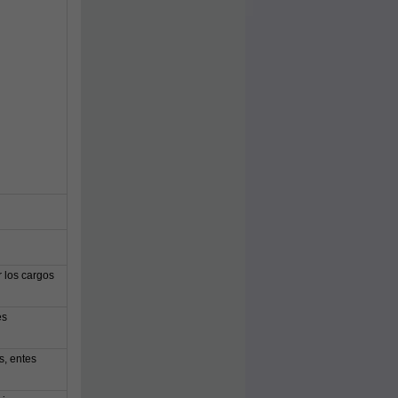
 los cargos
es
s, entes