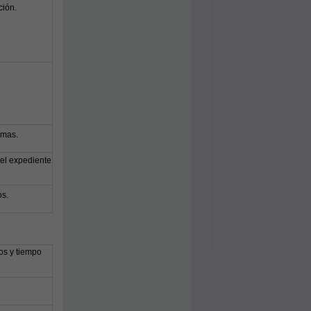
ción.
smas.
el expediente
os.
os y tiempo