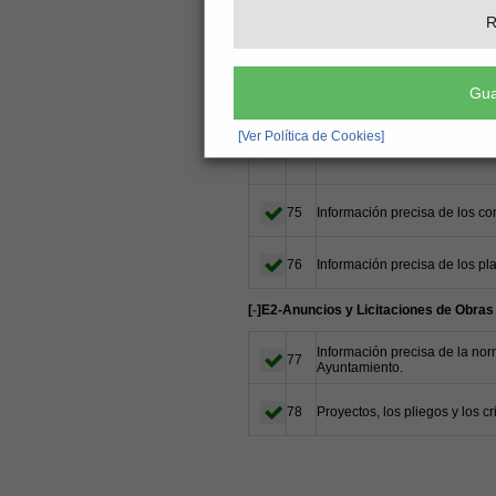
BUSCAR:
R
E-URBANISMO Y OBRAS PÚBLICAS
[
-
]E1-Planes de Ordenación Urbana y C
Gua
Planes de Ordenación Urban
[Ver Política de Cookies]
Información sob
74
75
Información precisa de los co
76
Información precisa de los pla
[
-
]E2-Anuncios y Licitaciones de Obras
Información precisa de la nor
77
Ayuntamiento.
78
Proyectos, los pliegos y los c