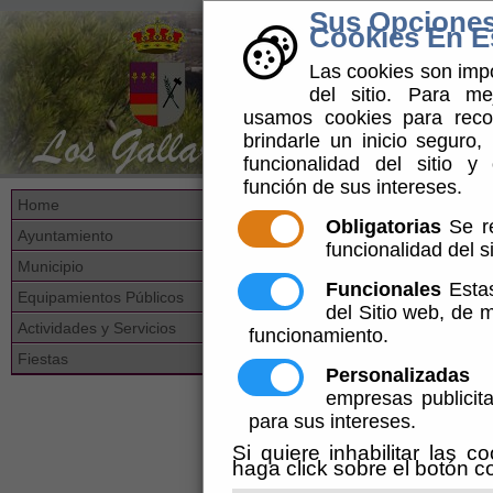
Sus Opciones
Cookies En Es
Las cookies son impo
del sitio. Para me
usamos cookies para reco
brindarle un inicio seguro, 
funcionalidad del sitio y
función de sus intereses.
Transparencia
Está en: »
»
Home
Obligatorias
Se re
Ayuntamiento
funcionalidad del si
Municipio
SOLICITAR ACCESO A LA INFORMA
Funcionales
Estas
Equipamientos Públicos
del Sitio web, de
Actividades y Servicios
funcionamiento.
Fiestas
Personalizadas
E
empresas publicita
A-
B-COMUNICACIÓN
para sus intereses.
TRANSPARENCIA
PÚBLICA
MUNICIPAL
(13 de 13)
Si quiere inhabilitar las c
(36 de 36)
haga click sobre el botón c