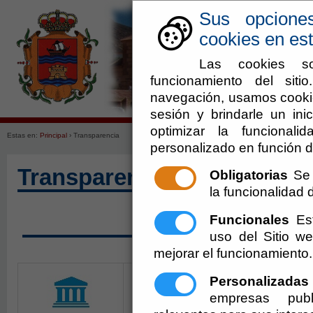
Sus opcione
cookies en est
Las cookies so
funcionamiento del sit
navegación, usamos cookie
Ayuntamiento
Enlaces de in
sesión y brindarle un inic
optimizar la funcionali
Estas en:
Principal
› Transparencia
personalizado en función d
Transparencia
Obligatorias
Se 
la funcionalidad de
Funcionales
Est
SOLICITAR ACCESO A 
uso del Sitio 
mejorar el funcionamiento.
Personalizadas
empresas publ