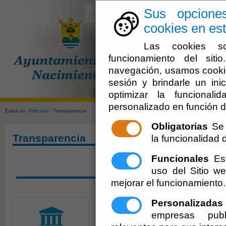
Sus opcione
cookies en est
Las cookies so
funcionamiento del sit
navegación, usamos cookie
sesión y brindarle un inic
Ayuntamien
optimizar la funcionali
personalizado en función d
Estas en:
Principal
- Transparencia
Obligatorias
Se 
Transparencia
la funcionalidad de
Funcionales
Est
SOLICITAR ACCESO A 
uso del Sitio 
mejorar el funcionamiento.
Personalizadas
empresas publ