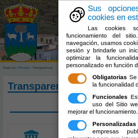
Sus opcione
cookies en est
Las cookies so
funcionamiento del sit
navegación, usamos cookie
sesión y brindarle un inic
Ayuntamien
optimizar la funcionali
personalizado en función d
Estas en:
Principal
- Transparencia
Obligatorias
Se 
Transparencia
la funcionalidad de
Funcionales
Est
uso del Sitio 
SOLICITAR ACCESO A 
mejorar el funcionamiento.
Personalizadas
empresas publ